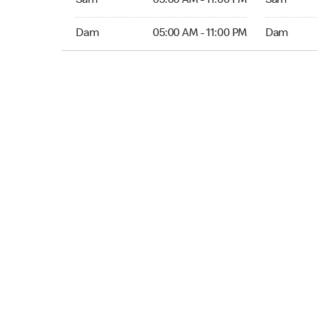
Sam
05:00 AM - 11:00 PM
Sam
Dim 05:00 AM to 11:00 PM
Dim Ouver
Dam
05:00 AM - 11:00 PM
Dam