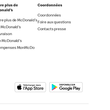
re plus de
Coordonnées
nald’s
Coordonnées
re plus de McDonald’s
Foire aux questions
i McDonald's
Contacts presse
vraison
e McDonald's
ompenses MonMcDo