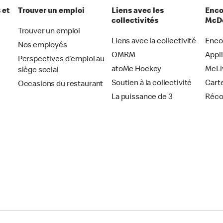
 et
Trouver un emploi
Liens avec les
Enco
collectivités
McDo
Trouver un emploi
Liens avec la collectivité
Enco
Nos employés
OMRM
Appl
Perspectives d’emploi au
atoMc Hockey
McLi
siège social
Soutien à la collectivité
Cart
Occasions du restaurant
La puissance de 3
Réc