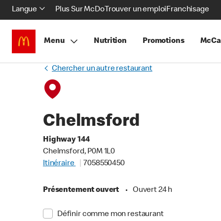
Langue
Plus Sur McDo
Trouver un emploi
Franchisage
Menu
Nutrition
Promotions
McCa
Chercher un autre restaurant
Chelmsford
Highway 144
Chelmsford, P0M 1L0
Itinéraire
7058550450
Présentement ouvert
•
Ouvert 24 h
Définir comme mon restaurant