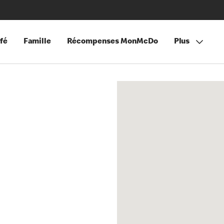
fé
Famille
Récompenses MonMcDo
Plus