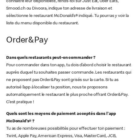
connaître leur disponibilité, rends-toi sur Just Eat, Uber Eats,
Smood.ch ou Divoora, indique ton adresse de livraison et
sélectionne le restaurant McDonald’s® indiqué. Tu pourras y voir la
liste du menu disponible du restaurant.
Order&Pay
Dans quels restaurants peut-on commander ?
Pour commander dans ton app, tu dois d’abord choisir le restaurant
auprès duquel tu souhaites passer commande. Les restaurants qui
ne proposent pas Order&Pay sont grisés sur la carte. Si tu as
autorisé l’app à localiser ta position, nous te proposons
automatiquement le restaurant le plus proche offrant Order&Pay.
C’est pratique !
Quels sont les moyens de paiement acceptés dans l'app
McDonald's® ?
Tu as de nombreuses possibilités pour effectuer ton paiement :
Twint, Apple Pay, American Express, Visa, MasterCard, JCB,