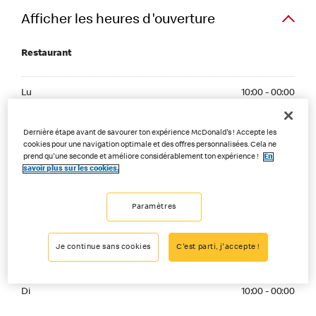
Afficher les heures d'ouverture
Restaurant
Monday 10:00 - 00:00
Lu
10:00 - 00:00
Tuesday 10:00 - 00:00
Ma
10:00 - 00:00
Dernière étape avant de savourer ton expérience McDonald's ! Accepte les
cookies pour une navigation optimale et des offres personnalisées. Cela ne
Wednesday 10:00 - 01:00
prend qu'une seconde et améliore considérablement ton expérience !
En
Me
10:00 - 01:00
savoir plus sur les cookies.
Thuesday 10:00 - 01:00
Je
10:00 - 01:00
Paramètres
Friday 10:00 - 02:00
Ve
10:00 - 02:00
Je continue sans cookies
C'est parti, j'accepte !
Saturday 10:00 - 02:00
Sa
10:00 - 02:00
Sunday 10:00 - 00:00
Di
10:00 - 00:00