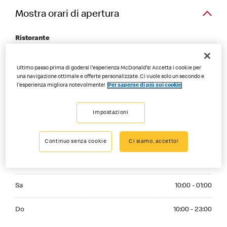
Mostra orari di apertura
Ristorante
Monday 10:00 - 23:00
Lu
10:00 - 23:00
Ultimo passo prima di godersi l'esperienza McDonald's! Accetta i cookie per
una navigazione ottimale e offerte personalizzate. Ci vuole solo un secondo e
Tuesday 10:00 - 23:00
l'esperienza migliora notevolmente!
Per saperne di più sui cookie
Ma
10:00 - 23:00
Wednesday 10:00 - 23:00
Impostazioni
Me
10:00 - 23:00
Thursday 10:00 - 23:00
Gi
10:00 - 23:00
Continuo senza cookie
Ci siamo, accetto!
Friday 10:00 - 01:00
Ve
10:00 - 01:00
Saturday 10:00 - 01:00
Sa
10:00 - 01:00
Sunday 10:00 - 23:00
Do
10:00 - 23:00