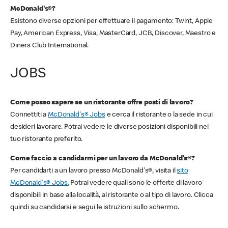
McDonald's®?
Esistono diverse opzioni per effettuare il pagamento: Twint, Apple
Pay, American Express, Visa, MasterCard, JCB, Discover, Maestro e
Diners Club International.
JOBS
Come posso sapere se un ristorante offre posti di lavoro?
Connettiti a
McDonald's® Jobs
e cerca il ristorante o la sede in cui
desideri lavorare. Potrai vedere le diverse posizioni disponibili nel
tuo ristorante preferito.
Come faccio a candidarmi per un lavoro da McDonald's®?
Per candidarti a un lavoro presso McDonald's®, visita il
sito
McDonald's® Jobs.
Potrai vedere quali sono le offerte di lavoro
disponibili in base alla località, al ristorante o al tipo di lavoro. Clicca
quindi su candidarsi e segui le istruzioni sullo schermo.