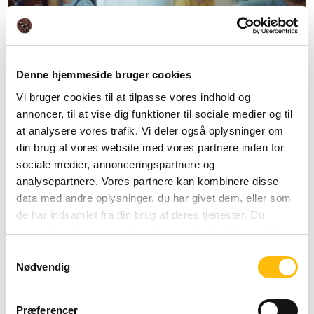
Denne hjemmeside bruger cookies
Vi bruger cookies til at tilpasse vores indhold og
annoncer, til at vise dig funktioner til sociale medier og til
at analysere vores trafik. Vi deler også oplysninger om
din brug af vores website med vores partnere inden for
sociale medier, annonceringspartnere og
analysepartnere. Vores partnere kan kombinere disse
Er du til levering? Prøv
data med andre oplysninger, du har givet dem, eller som
McDelivery
de har indsamlet fra din brug af deres tjenester. Du
samtykker til vores cookies, hvis du fortsætter med at
Når du gerne vil have din favoritburger fra McDonald’s
anvende vores hjemmeside.
Samtykkevalg
leveret, bringer vi ud i samarbejde med Wolt fra udvalgte
Nødvendig
restauranter.
Præferencer