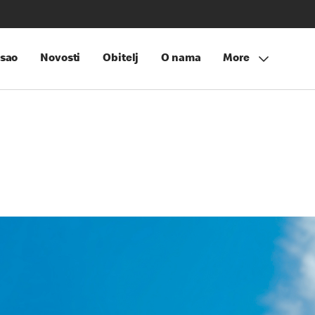
sao
Novosti
Obitelj
O nama
More