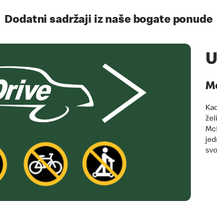
Dodatni sadržaji iz naše bogate ponude
U
M
Kad
žel
McD
jed
svo