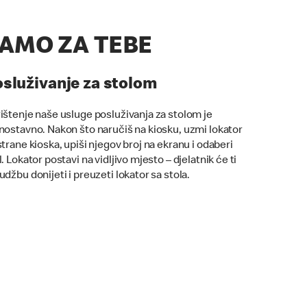
AMO ZA TEBE
služivanje za stolom
ištenje naše usluge posluživanja za stolom je
nostavno. Nakon što naručiš na kiosku, uzmi lokator
strane kioska, upiši njegov broj na ekranu i odaberi
l. Lokator postavi na vidljivo mjesto – djelatnik će ti
udžbu donijeti i preuzeti lokator sa stola.