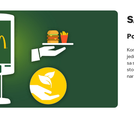
S
Po
Kor
jed
sa 
sto
nar