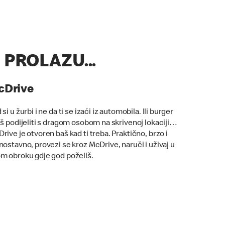
 PROLAZU...
cDrive
 si u žurbi i ne da ti se izaći iz automobila. Ili burger
iš podijeliti s dragom osobom na skrivenoj lokaciji…
rive je otvoren baš kad ti treba. Praktično, brzo i
nostavno, provezi se kroz McDrive, naruči i uživaj u
m obroku gdje god poželiš.