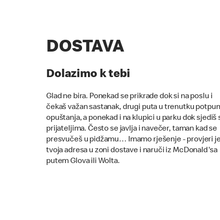
DOSTAVA
Dolazimo k tebi
Glad ne bira. Ponekad se prikrade dok si na poslu i
čekaš važan sastanak, drugi puta u trenutku potpu
opuštanja, a ponekad i na klupici u parku dok sjediš 
prijateljima. Često se javlja i navečer, taman kad se
presvučeš u pidžamu… Imamo rješenje - provjeri je 
tvoja adresa u zoni dostave i naruči iz McDonald'sa
putem Glova ili Wolta.