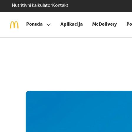
Nutritivni kalkulator
Kontakt
Ponuda
Aplikacija
McDelivery
Po