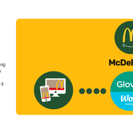
nog
s
li