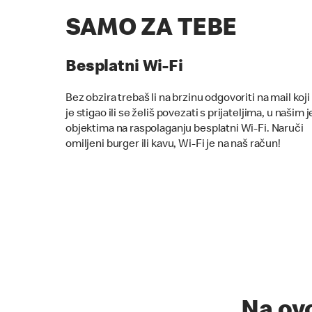
SAMO ZA TEBE
Besplatni Wi-Fi
Bez obzira trebaš li na brzinu odgovoriti na mail koji 
je stigao ili se želiš povezati s prijateljima, u našim j
objektima na raspolaganju besplatni Wi-Fi. Naruči
omiljeni burger ili kavu, Wi-Fi je na naš račun!