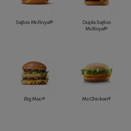
Sajtos McRoyal®
Dupla Sajtos
McRoyal®
Big Mac®
McChicken®