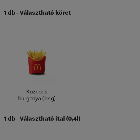
1 db - Választható köret
Közepes
burgonya (114g)
1 db - Választható ital (0,4l)