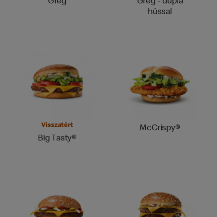
Greg
Greg - dupla
hússal
Visszatért
McCrispy®
Big Tasty®