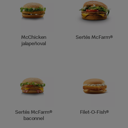
McChicken
Sertés McFarm®
jalapeñoval
Sertés McFarm®
Filet-O-Fish®
baconnel