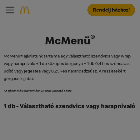
Rendelj házhoz!
®
McMenü
McMenü® ajánlatunk tartalma egy választható szendvics vagy wrap
vagy harapnivaló + 1 db közepes burgonya + 1 db 0,4 l-es szénsavas
üdítő vagy jegestea vagy 0,25 l-es narancsdzsúsz. A részletekért
görgess lejjebb.
Az ajánlat más kedvezménnyel nem vonható össze.
1 db - Választható szendvics vagy harapnivaló