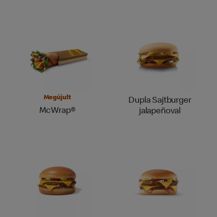
Megújult
Dupla Sajtburger
McWrap®
jalapeñoval