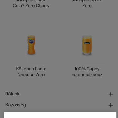
Közepes Coca-
Közepes Sprite
Cola® Zero Cherry
Zero
Közepes Fanta
100% Cappy
Narancs Zero
narancsdzsúsz
Rólunk
Közösség
Ételeinkről