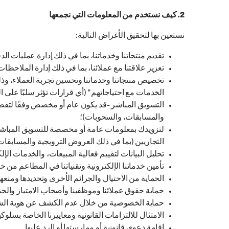
2. كيف نستخدم من المعلومات التي نجمعها
نستعين بها لتحقيق الأغراض التالية:
تقديم منتجاتنا وخدماتنا، بما في ذلك إدارة عمليات الد
تعزيز علاقتنا مع عملائنا، بما في ذلك إدارة الملاحظ
تخصيص منتجاتنا وخدماتنا وتحسين تجربة العملاء، وذل
الخدمات مع احتياجاتهم" (أي قرارات تؤثر سلبًا على الأ
التسويق المباشر -قد يكون عام أو مخصص وفقًا لتفض
والمسابقات، والسحوبات)؛
لتزويدك بمعلومات عامة أو مخصصة للتسويق المباشر إلكت
التجاريين (بما في ذلك العروض الترويجية والمسابقا
تحليل البيانات لتقييم فعالية المبيعات، والخدمات ال
تأمين خدماتنا الإلكترونية وتقنياتنا في المطاعم من خ
الحماية من الاحتيال والجرائم الأخرى وتحديدها ومنعها 
حماية حقوق عملائنا وموظفينا وأصحاب الامتياز والجم
حماية الخصوصية من خلال عدم الكشف عن هوية الشخص
الامتثال للالتزامات القانونية ومعاييرنا الخاصة بسلوك
إقامة دعوى قانونية أو ممارستها أو الرد عليها.