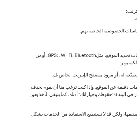
ترنت؛
.
سياسات الخصوصية الخاصة بهم.
قد تجمع خدماتنا عبر الإنترنت وتقنياتنا المتواجدة داخل المطعم معلومات دقيقة حول موقع جهازك المحمول أو الكمبيوتر باستخدام تقنيات تحديد الموقع، مثلGPS :، Wi-Fi، Bluetooth، أومن
كمبيوتر.
ّعة له، أو مزود متصفح الإنترنت الخاص بك.
ات دقيقة عن الموقع. وإذا كنت ترغب منا أن نقوم بحذف
معلومات الموقع التي جمعناها والتي يمكن التعرف عليك من خلالها، يرجي ممارسة حقوف الخصوصية الخاصة بك وفقاً للإجراء المذكور في البند 6 ”حقوقك وخياراتك“ أدناه. كما ينبغي الأخذ بعين
م تقديمها، ولكن قد لا تستطيع الاستفادة من الخدمات بشكل