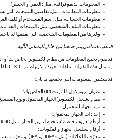
المعلومات الديموغرافية، مثل: العمر أو الجنس؛
معلومات المعاملات، مثل: تفاصيل المنتجات التي تشتر
معلومات الحساب، مثل: اسم المستخدم أو كلمة المرور 
معلومات الملف الشخصي، مثل: المنتجات والخدمات الم
وغيرها من المعلومات الشخصية التي تقدمها لنا باختي
المعلومات التي يتم جمعها من خلال الوسائل الآلية
قد نقوم بجمع المعلومات من نظام الكمبيوتر الخاص بك أو جه
وتشمل هذه التقنيات: ملفات تعريف الارتباط، و LSOs (ملفات صغيرة لتخزين المعلومات)، وإشارات الويب.
قد تتضمن المعلومات التي نجمعها ما يلي:
عنوان بروتوكول الإنترنت (IP) الخاص بك؛
نظام تشغيل الكمبيوتر/الجهاز المحمول ونوع المتصفح
نوع الجهاز المحمول؛
إعدادات الجهاز المحمول؛
أرقام تعريف خاصة تُستخدم لتمييز الجهاز، مثل UDID) :و (MEID
أرقام تسلسل الجهاز والمكونات؛
معرّف الإعلانات (مثل IDFAs :وIFAs ) أو معرّف مشابه؛