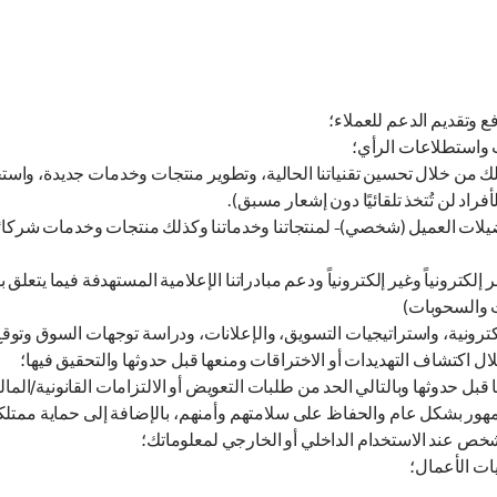
فع وتقديم الدعم للعملاء؛
ات واستطلاعات الرأي؛
ك من خلال تحسين تقنياتنا الحالية، وتطوير منتجات وخدمات جديدة، واستخ
فراد لن تُتخذ تلقائيًا دون إشعار مسبق).
يلات العميل (شخصي)- لمنتجاتنا وخدماتنا وكذلك منتجات وخدمات شركائن
رونياً وغير إلكترونياً ودعم مبادراتنا الإعلامية المستهدفة فيما يتعلق 
ت والسحوبات)
إلكترونية، واستراتيجيات التسويق، والإعلانات، ودراسة توجهات السوق وتوقع
لال اكتشاف التهديدات أو الاختراقات ومنعها قبل حدوثها والتحقيق فيها؛
قبل حدوثها وبالتالي الحد من طلبات التعويض أو الالتزامات القانونية/المالي
هور بشكل عام والحفاظ على سلامتهم وأمنهم، بالإضافة إلى حماية ممتلكات
 عند الاستخدام الداخلي أو الخارجي لمعلوماتك؛
يات الأعمال؛