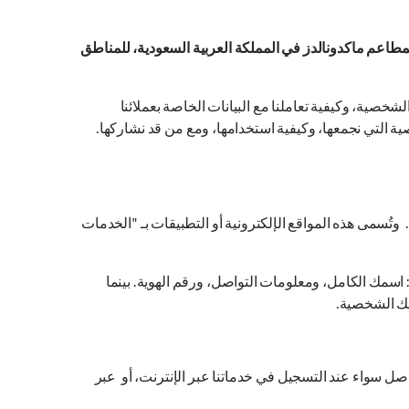
 تحت أنظمة وزارة التجارة برقم سجل تجاري 1010112916، وهي مالكة الامتياز لمطاعم ماكدونالدز في المملكة العربية السعودية، للمناطق
خصية، وكيفية تعاملنا مع البيانات الخاصة بعملائنا
ة التي نجمعها، وكيفية استخدامها، ومع من قد نشاركها.
وتُسمى هذه المواقع الإلكترونية أو التطبيقات بـ "الخدمات
ل: اسمك الكامل، ومعلومات التواصل، ورقم الهوية. بينما
تك الشخصية.
واصل سواء عند التسجيل في خدماتنا عبر الإنترنت، أو عبر