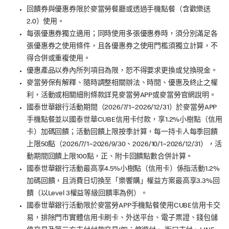
回饋券與優惠券限於麥當勞餐廳或透過手機點餐（含歡樂送
2.0）使用。
每張優惠券獨立適用；同時使用多張優惠券時，須分別滿足各
張優惠券之使用條件，且各優惠券之使用門檻須獨立計算，不
得合併或重複使用。
優惠產品以券內所列項目為限，恕不得要求更換或兌換現金。
麥當勞保有解釋、隨時調整相關辦法、時間、優惠及終止之權
利，活動或相關細則條款詳見麥當勞APP或麥當勞官網說明。
國泰世華銀行活動期間（2026/7/1~2026/12/31）於麥當勞APP
手機點餐並以國泰世華CUBE信用卡付款，享1.2%小樹點（信用
卡）加碼回饋；活動回饋上限按季計算，每一持卡人每季回饋
上限50點（2026/7/1~2026/9/30、2026/10/1~2026/12/31），活
動期間回饋上限100點，正、附卡回饋點數合併計算。
國泰世華銀行活動最高享4.5%小樹點（信用卡）係指活動1.2%
加碼回饋，且消費日切換至「樂饗購」權益方案最高享3.3%回
饋（以Level 3權益等級回饋率為例）。
國泰世華銀行活動限於麥當勞APP手機點餐使用CUBE信用卡交
易，排除門市實體信用卡刷卡、外送平台、電子票證、錢包儲