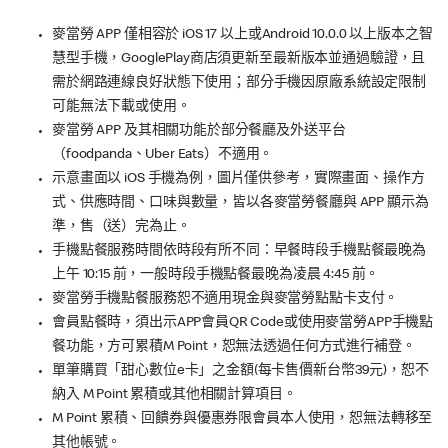
麥當勞 APP 僅相容於 iOS 17 以上或Android 10.0.0 以上版本之智
慧型手機，GooglePlay商店須更新至最新版本並通過驗證，且
需於網路連線良好狀態下使用；部分手機因原廠系統設定限制
可能無法下載或使用。
麥當勞 APP 及其相關功能於部分餐廳及外送平台
（foodpanda、Uber Eats）不適用。
示意畫面以 iOS 手機為例，圖片僅供參考，實際畫面、操作方
式、供應時間、口味與數量，皆以各麥當勞餐廳與 APP 顯示為
準，售（送）完為止。
手機點餐服務時間依時段有所不同：早餐時段手機點餐最晚為
上午 10:15 前，一般時段手機點餐最晚為凌晨 4:45 前。
麥當勞手機點餐服務恕不適用現金與麥當勞點點卡支付。
會員點餐時，須出示APP會員QR Code或使用麥當勞APP手機點
餐功能，方可累積M Point，恕無法透過任何方式進行補登。
單筆購買「甜心數位e卡」之金額(每卡售價新台幣39元)，恕不
納入 M Point 累積或其他相關計算項目。
M Point 累積、回饋券與優惠券限會員本人使用，恕無法轉移至
其他帳號。