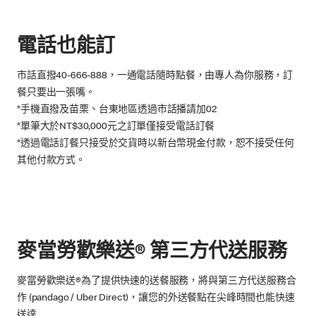
電話也能訂
市話直撥40-666-888，一通電話隨時點餐，由專人為你服務，訂
餐只要出一張嘴。
*手機直撥及苗栗、台東地區透過市話播請加02
*單筆大於NT$30,000元之訂單僅接受電話訂餐
*透過電話訂餐只接受於交貨時以新台幣現金付款，恕不接受任何
其他付款方式。
麥當勞歡樂送® 第三方代送服務
麥當勞歡樂送®為了提供快速的送餐服務，將與第三方代送服務合
作 (pandago / Uber Direct)，讓您的外送餐點在尖峰時間也能快速
送達