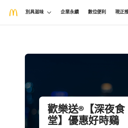
別具滋味
企業永續
數位便利
現正
歡樂送®【深夜食
堂】優惠好時鷄