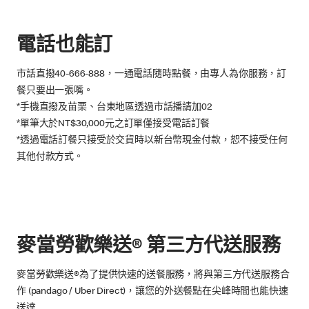
電話也能訂
市話直撥40-666-888，一通電話隨時點餐，由專人為你服務，訂
餐只要出一張嘴。
*手機直撥及苗栗、台東地區透過市話播請加02
*單筆大於NT$30,000元之訂單僅接受電話訂餐
*透過電話訂餐只接受於交貨時以新台幣現金付款，恕不接受任何
其他付款方式。
麥當勞歡樂送® 第三方代送服務
麥當勞歡樂送®為了提供快速的送餐服務，將與第三方代送服務合
作 (pandago / Uber Direct)，讓您的外送餐點在尖峰時間也能快速
送達