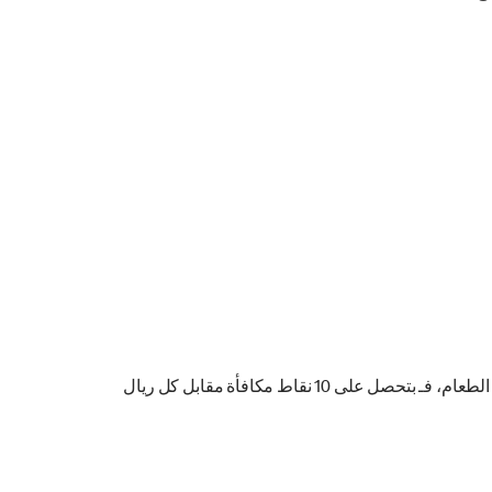
نعم، يمكنك جمع نقاط المكافأة على كل مشترياتك. لذا، إذا كنت تستبدل منتج من منتجات التشكيلة الجديدة من مكافآتي معM وتطلب الطعام، فـ بتحصل على 10 نقاط مكافأة مقابل كل ريال