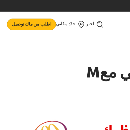
اختر
حدّد مكاني
اطلب من ماك توصيل
 معM