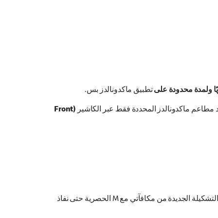
تطبيق ماكدونالدز بس.
د مطاعم ماكدونالدز المحددة فقط عبر الكاشير
(Front
نعم! لفترة محدودة على تطبيق ماكدونالدز فقط. عبر برنامج مكافآتي في التطبيق يمديك تستبدل نقاط مكافآتي الخاصة فيك بمنتجات التشكيلة الجديدة من مكافآتي مع M الحصرية حتى نفاذ