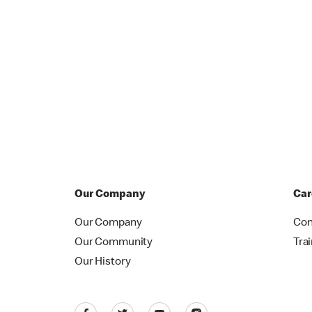
Our Company
Car
Our Company
Con
Our Community
Tra
Our History