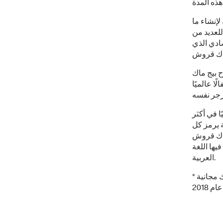
لإنشاء ما
للعديد من
صادي الذي
ح بيج ماك
فالًا عالميًا
وش عالميًا في أكثر
 تتكون من 5 تصاميم مختلفة يرمز كل
لك ،ماك قروش
يها اللغة
العربية.
* لا تملك ماك قروش أي قيمة نقدية ويمكن استبدالها فقط مقابل ساندويتش بيج ماك مجانية
2018