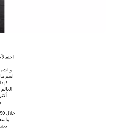
احتفالا
والشما
اسم ماك
كهدا
العالم 
والشمالية على ماك قروش مع وجبة بيج ماك بدءا من 5 أغسطس وحتى نفاذ الكمية.
واسعة
يعتب