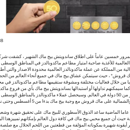
18
ً بمرور خمسين عاماً على اطلاق ساندويتش بيج ماك الشهير ، كشفت شرك
العالمية للأغذية صاحبة امتياز مطاعم ماكدونالدز في المناطق الوسطى 
لية من المملكة عن عملة ماكدونالدز العالمية محدودة الاصدار والتي أط
 قروش* ، حيث سيتمكن عشاق بيج ماك في جميع أنحاء العالم من الحص
يا من خلال فعاليات مختلفة ومشوقة ستقيمها مطاعم ماكدونالدز في م
كما سيمكنهم تداولها أو استبدالها بساندويتش بيج ماك بأي من فروع ماكد
أكثر من 50 دولة في العالم. وسيحصل عملاء ماكدونالدز بالمناطق الوسط
خلال 50 عاما الماضية ساعد الذوق الأسطوري للبيج ماك على تحقيق شهرة وشعب
 حيث أن جميع محبي بيج ماك في كافة دول العالم بإمكانهم تمييزهذا ال
ر أيقونة شهيرة بمكوناته المؤلفة من قطعتين من اللحم الحلال مع صلصة 