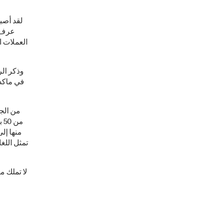
لقد أصبح
عرف ب
العملات ا
وذكر الر
تمثل اللغ