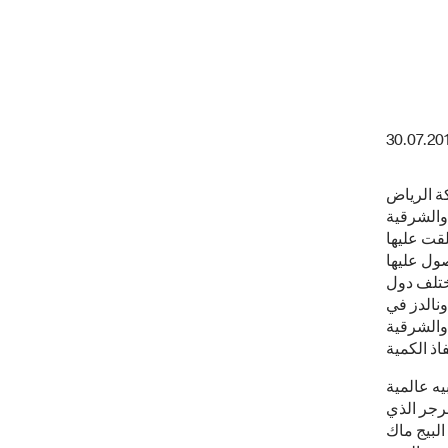
30.07.20
ة الرياض
والشرقية
لقت عليها
ول عليها
ختلف دول
ونالدز في
ى والشرقية
يه عالمية
برجر الذي
البيج ماك