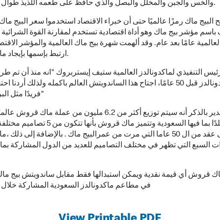
والخس والجبن والمخلل والبصل والذي حافظ على طعمه اللذيذ طوال هذه المدة.
 البيج ماك رمزًا عالميًا حتى أن خبراء الاقتصاد استخدموا سعر البيج ماك 
اسم مؤشر بيج ماك وهو أداة اقتصادية تستخدم لمقارنة القوة الشرائية 
لعالمية عامًا بعد عام. وقد ألهمت شهرة بيج ماك العالمية والمؤشر الاقت
ارتبط بإسمها بإيجاد ماك قروش.
ئيس التنفيذي لماكدونالدز العالمية ستيف إيستربروك "انه منذ أن تم طر
في ماكدونالدز قبل 50 عامًا، اجتاح هذا الساندويتش العالم باكمله ولذلك أردنا احت
فريدًا مثل البرجر نفسه"
من الجدير بالذكر أنه سيتم توزيع أكثر من 6.2 مليون من عملة ماك قر
من 50 بلدًا بما فيها السعودية وتتميز ماك قروش بأنها
منها إلى عقد من ال 50 عاما التي مرت من عمرالبيج ماك . بالإضافة إلى ذ
ات السبع التي تظهر في مختلف التصاميم للعديد من الدول المشاركة بما ف
في مطاعم ماكدونالدز السعودية المشاركة خلال عام 
View Printable PDF