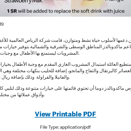
19
ن دعمها لأسلوب حياة نشط ومتوازن، قامت شركة الرياض العالمية للأغذ
اعم ماكدونالدز المناطق الوسطى والشرقية والشمالية بتوفير خيارات م
المشروبات ليستمتع بها الأطفال مع وجبات هابي ميل.
طيع العائلة استبدال المشروب الغازي المقدم مع وجبة الأطفال بخيارا
عصائر كالبرتقال والتفاح والمانجو، إضافة للحليب بنكهات مختلفة وهي ا
والفانيلا والفراولة وذلك بإضافة ريال واحد فقط.
ص ماكدونالدز دوما أن تحتوي قائمتها على خيارات متنوعة وذلك لتلبي ك
وأذواق عملائها من مختلف الأعمار.
View Printable PDF
File Type: application/pdf