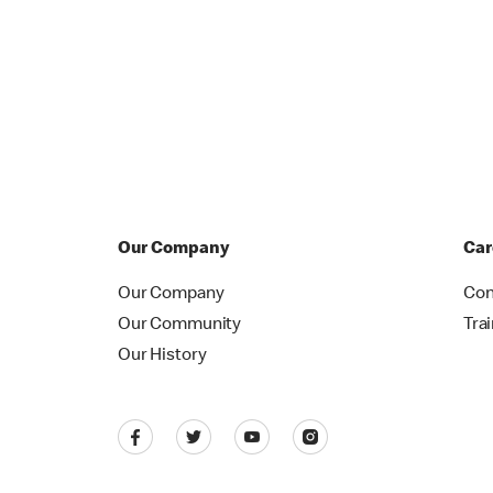
Our Company
Car
Our Company
Con
Our Community
Tra
Our History