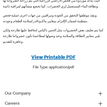
حيث يتأكد موردونا من فحص الاراضي الزراعية التي يتم زراعة خضرواتنا بها
ونظافة الماء المستعمل لري الخضرات، كما تخضع منشآتهم لمراقبة دائمة.
وينفذ موظفوا التحقق من الجودة ومراقبين من جهات اخرى عملية فحص
منتظمة لضمان الإلتزام بمعايير ماكدونالدز لسلامة الطعام وجودته.
كما يتم تغليف بعض الخضروات مثل الخس باكياس لنحافظ عليها طازجة ولكي
نلبي معايير النظافة والسلامة وعند وصولها لمطاعمنا تكون خضرواتنا طازجة
وجاهزة للتقديم.
View Printable PDF
File Type: application/pdf
Our Company
Careers