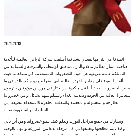
26.11.2018
انطلاقا من التزامها بمعيار الشفافية أطلقت شركة الرياض العالمية للأغذية
صاحبة امتياز مطاعم ماكدونالدز بالمناطق الوسطى والشرقية والشمالية من
المملكة حملة تعريفية عن جودة الخضروات المستخدمة في مطاعمها حيث
ألقت الضوء على معايير الجودة العالية التي يتبعها موردو ماكدونالدز في ما
يخص الخضروات. حيث أننا في ماكدونالدز نختار في موردين موثوقين يلتزمون
بمعاييرنا العالية في الجودة وسلامة الغذاء ونستلم منهم بشكل يومي خضرواتنا
الطازجة والمغسولة والمعقمة والمغلفة الجاهزة للاستخدام لنضيفها إلى
السلطات والسندويتشسات.
ونشارك في جميع مراحل التوريد ونعلم كيف تنمو خضرواتنا ومن أين تأتي
وكيف تتم معالجتها وتغليفها في كل مرحلة بدءا من المزرعة وانتهاء بالوجبة