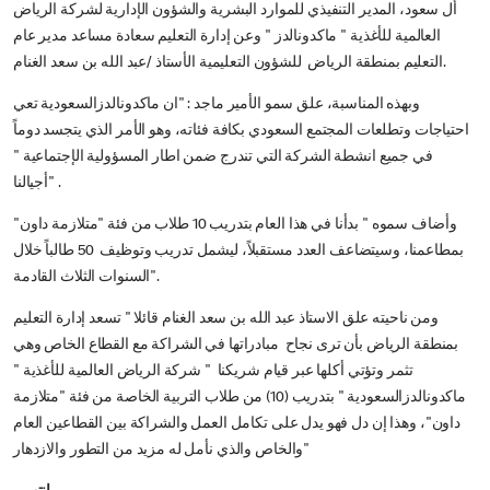
أل سعود، المدير التنفيذي للموارد البشرية والشؤون الإدارية لشركة الرياض
العالمية للأغذية " ماكدونالدز " وعن إدارة التعليم سعادة مساعد مدير عام
التعليم بمنطقة الرياض للشؤون التعليمية الأستاذ /عبد الله بن سعد الغنام.
وبهذه المناسبة، علق سمو الأمير ماجد : "ان ماكدونالدزالسعودية تعي
احتياجات وتطلعات المجتمع السعودي بكافة فئاته، وهو الأمر الذي يتجسد دوماً
في جميع انشطة الشركة التي تندرج ضمن اطار المسؤولية الإجتماعية "
أجيالنا" .
وأضاف سموه " بدأنا في هذا العام بتدريب 10 طلاب من فئة "متلازمة داون"
بمطاعمنا، وسيتضاعف العدد مستقبلاً، ليشمل تدريب وتوظيف 50 طالباً خلال
السنوات الثلاث القادمة".
ومن ناحيته علق الاستاذ عبد الله بن سعد الغنام قائلا "
تسعد إدارة التعليم
بمنطقة الرياض بأن ترى نجاح مبادراتها في الشراكة مع القطاع الخاص وهي
تثمر وتؤتي أكلها عبر قيام شريكنا " شركة الرياض العالمية للأغذية "
ماكدونالدزالسعودية " بتدريب (10) من طلاب التربية الخاصة من فئة "متلازمة
داون"، وهذا إن دل فهو يدل على تكامل العمل والشراكة بين القطاعين العام
والخاص والذي نأمل له مزيد من التطور والازدهار"