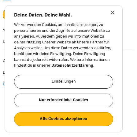
Log-in bestätigen
Deine Daten. Deine Wahl.
Wir verwenden Cookies, um Inhalte anzuzeigen, zu
Viel Spaß!
personalisieren und die Zugriffe auf unsere Website zu
analysieren. Außerdem geben wir Informationen zu
Dein McDonald's Team
deiner Nutzung unserer Website an unsere Partner für
Analysen weiter. Um diese Daten verwenden zu dürfen,
benötigen wir deine Einwilligung. Deine Einwilligung
kannst du jederzeit widerrufen. Weitere Informationen
©
McDonald's. Alle Rechte vorbehalten.
findest du in unserer
Datenschutzerklärung
.
Du hast Fragen? Nutze bitte unseren
Chatbot
als Kontakt.
Einstellungen
Datenschutz
|
Impressum und AGB
Nur erforderliche Cookies
Alle Cookies akzeptieren