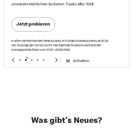
unwiederstehlichen leckeren Treats aller Welt.
Jetzt probieren
In allen teilnehmenden Restaurants. In Frühstücksrestaurants ab 10:30
Uhr. Solange der Vorrat reicht. Wechselnde Produkte während der
Kampagnenlaufzeit vom 01.07.–25.08.2026.
Anhalten
Was gibt's Neues?