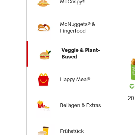
McCrispy®
McNuggets® &
Fingerfood
Veggie & Plant-
Based
Happy Meal®
20
Beilagen & Extras
Frühstück