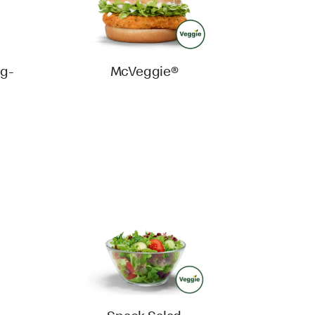
g-
McVeggie®