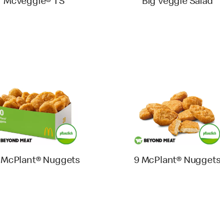
McVeggie® TS
Big Veggie Salad
 McPlant® Nuggets
9 McPlant® Nugget