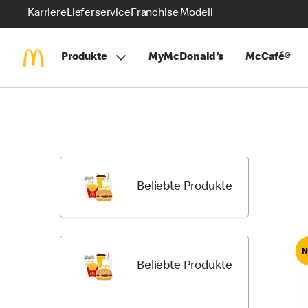
Karriere
Lieferservice
Franchise Modell
Produkte
MyMcDonald’s
McCafé®
Skip
Return
Menu
to
Items
Menu
Categori
Beliebte Produkte
Beliebte Produkte