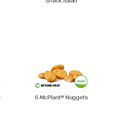
Snack Salad
s
6 McPlant® Nuggets