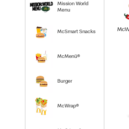
Mission World
Menu
McW
McSmart Snacks
McMenü®
Burger
McWrap®