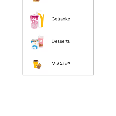
Getränke
Desserts
McCafé®