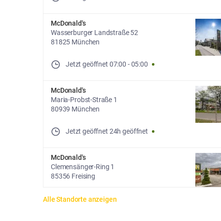
McDonald's
Wasserburger Landstraße 52
81825 München
Jetzt geöffnet
07:00
-
05:00
McDonald's
Maria-Probst-Straße 1
80939 München
Jetzt geöffnet
24h geöffnet
McDonald's
Clemensänger-Ring 1
85356 Freising
Jetzt geöffnet
07:00
-
03:00
Alle Standorte anzeigen
Die Standortliste wird aktualisiert. Anzahl der Standorte: [lo