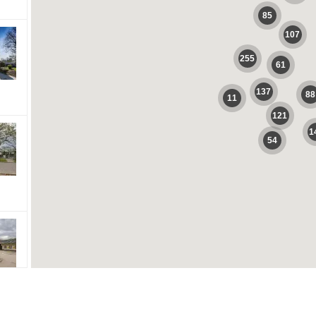
85
107
255
61
137
88
11
121
1
54
cations]