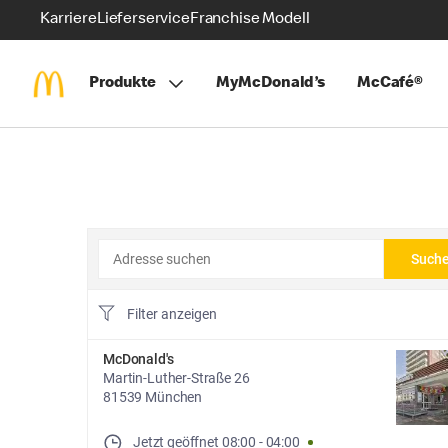
Karriere
Lieferservice
Franchise Modell
Produkte
MyMcDonald’s
McCafé®
Adresse suchen
Such
Filter anzeigen
McDonald's
Martin-Luther-Straße 26
81539 München
Jetzt geöffnet
08:00
-
04:00