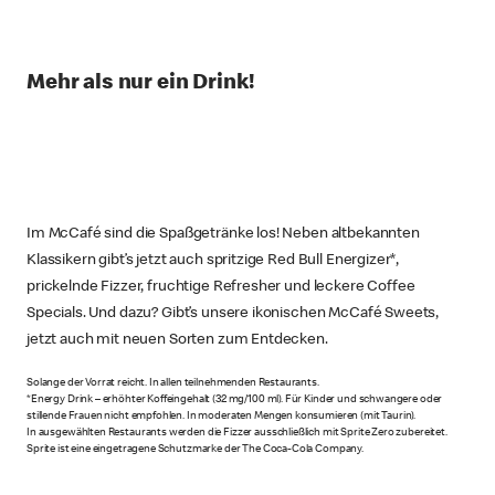
Mehr als nur ein Drink!
Im McCafé sind die Spaßgetränke los! Neben altbekannten
Klassikern gibt’s jetzt auch spritzige Red Bull Energizer*,
prickelnde Fizzer, fruchtige Refresher und leckere Coffee
Specials. Und dazu? Gibt’s unsere ikonischen McCafé Sweets,
jetzt auch mit neuen Sorten zum Entdecken.
Solange der Vorrat reicht. In allen teilnehmenden Restaurants.
*Energy Drink – erhöhter Koffeingehalt (32 mg/100 ml). Für Kinder und schwangere oder
stillende Frauen nicht empfohlen. In moderaten Mengen konsumieren (mit Taurin).
In ausgewählten Restaurants werden die Fizzer ausschließlich mit Sprite Zero zubereitet.
Sprite ist eine eingetragene Schutzmarke der The Coca-Cola Company.