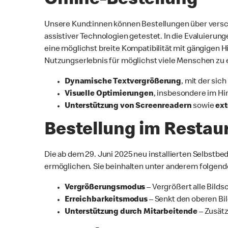
Online-Bestellung
Unsere Kund:innen können Bestellungen über versch
assistiver Technologien getestet. In die Evaluierun
eine möglichst breite Kompatibilität mit gängigen Hi
Nutzungserlebnis für möglichst viele Menschen zu 
Dynamische Textvergrößerung
, mit der sic
Visuelle Optimierungen
, insbesondere im Hi
Unterstützung von Screenreadern
sowie
ext
Bestellung im Restau
Die ab dem 29. Juni 2025 neu installierten Selbstbe
ermöglichen. Sie beinhalten unter anderem folgend
Vergrößerungsmodus
– Vergrößert alle Bilds
Erreichbarkeitsmodus
– Senkt den oberen Bi
Unterstützung durch Mitarbeitende
– Zusätz