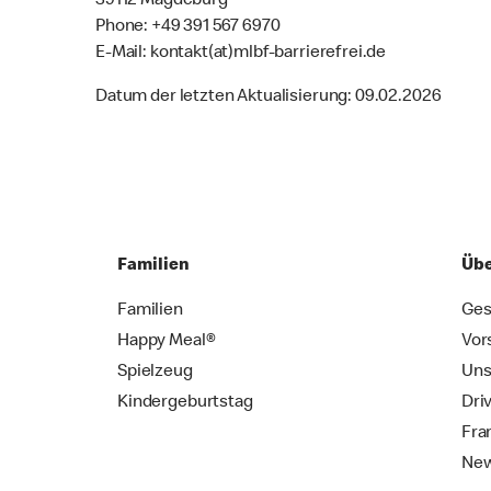
39112 Magdeburg
Phone: +49 391 567 6970
E-Mail: kontakt(at)mlbf-barrierefrei.de
Datum der letzten Aktualisierung: 09.02.2026
Familien
Übe
Familien
Ges
Happy Meal®
Vor
Spielzeug
Uns
Kindergeburtstag
Dri
Fra
New