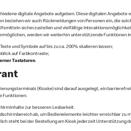
iedene digitale Angebote aufgeben. Diese digitalen Angebote w
gen beziehen wir auch Rückmeldungen von Personen ein, die solche
lfsmitteln sicherzustellen und vielfältige Interaktionsmöglichke
ermöglichen, werden wir weiterhin unterstützende Funktionen in
h Texte und Symbole auf bis zu ca. 200% skalieren lassen;
nblick auf Farbkontraste;
erner Tastaturen
.
rant
dienungsterminals (Kioske) sind darauf ausgelegt, ein barrieref
e Funktionen:
chirminhalte zur besseren Lesbarkeit.
ldschirmbereich ab, um Bedienelemente leichter erreichbar zu 
lich steht bei der Bestellung am Kiosk jederzeit Unterstützung 