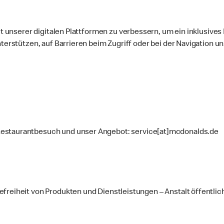
eit unserer digitalen Plattformen zu verbessern, um ein inklusive
nterstützen, auf Barrieren beim Zugriff oder bei der Navigation u
Restaurantbesuch und unser Angebot: service[at]mcdonalds.de
efreiheit von Produkten und Dienstleistungen – Anstalt öffentl