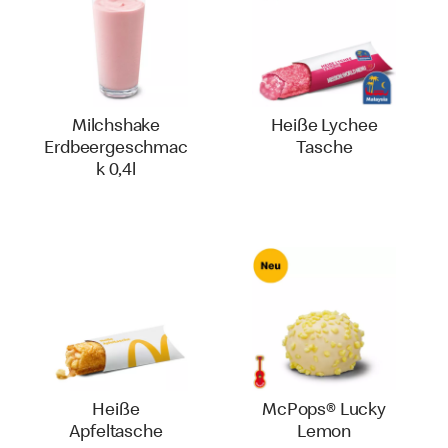
Milchshake
Heiße Lychee
Erdbeergeschmac
Tasche
k 0,4l
Heiße
McPops® Lucky
Apfeltasche
Lemon