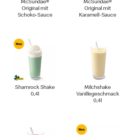
McSundae®
McSundae®
Original mit
Original mit
Schoko-Sauce
Karamell-Sauce
Shamrock Shake
Milchshake
0,4l
Vanillegeschmack
0,4l