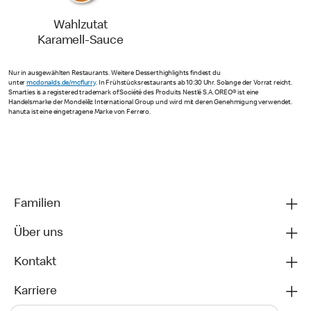
Wahlzutat
Karamell-Sauce
Nur in ausgewählten Restaurants. Weitere Desserthighlights findest du
unter
mcdonalds.de/mcflurry
. In Frühstücksrestaurants ab 10:30 Uhr. Solange der Vorrat reicht.
Smarties is a registered trademark of Société des Produits Nestlé S.A. OREO® ist eine
Handelsmarke der Mondelēz International Group und wird mit deren Genehmigung verwendet.
hanuta ist eine eingetragene Marke von Ferrero.
Familien
Über uns
Kontakt
Karriere