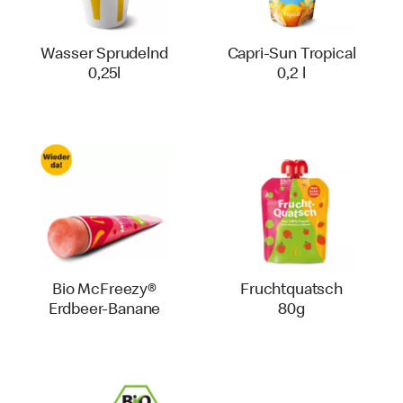
Wasser Sprudelnd
Capri-Sun Tropical
0,25l
0,2 l
Bio McFreezy®
Fruchtquatsch
Erdbeer-Banane
80g