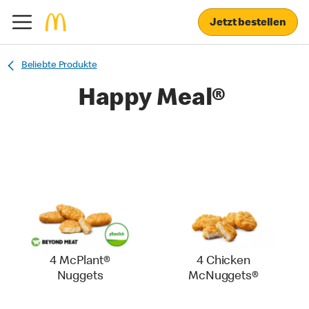
Jetzt bestellen
Beliebte Produkte
Happy Meal®
4 McPlant®
4 Chicken
Nuggets
McNuggets®