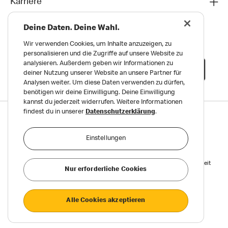
Karriere
Deine Daten. Deine Wahl.
Wir verwenden Cookies, um Inhalte anzuzeigen, zu
personalisieren und die Zugriffe auf unsere Website zu
analysieren. Außerdem geben wir Informationen zu
deiner Nutzung unserer Website an unsere Partner für
Analysen weiter. Um diese Daten verwenden zu dürfen,
benötigen wir deine Einwilligung. Deine Einwilligung
kannst du jederzeit widerrufen. Weitere Informationen
findest du in unserer
Datenschutzerklärung
.
Datenschutz
Impressum und Nutzungs­bedingungen
Einstellungen
Meldungen zu Menschen- und Umweltrechten
Reports on Human and Environmental Rights
Erklärung zur Barrierefreiheit
Nur erforderliche Cookies
Privatsphäre Einstellungen
Alle Cookies akzeptieren
©2026 McDonald’s. Alle Rechte vorbehalten.