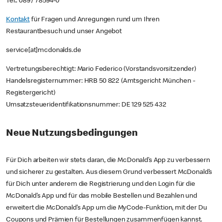
Tel.: 089 / 78594-0
Kontakt
für Fragen und Anregungen rund um Ihren
Restaurantbesuch und unser Angebot
service[at]mcdonalds.de
Vertretungsberechtigt: Mario Federico (Vorstandsvorsitzender)
Handelsregisternummer: HRB 50 822 (Amtsgericht München -
Registergericht)
Umsatzsteueridentifikationsnummer: DE 129 525 432
Neue Nutzungsbedingungen
Für Dich arbeiten wir stets daran, die McDonald’s App zu verbessern
und sicherer zu gestalten. Aus diesem Grund verbessert McDonald’s
für Dich unter anderem die Registrierung und den Login für die
McDonald’s App und für das mobile Bestellen und Bezahlen und
erweitert die McDonald’s App um die MyCode-Funktion, mit der Du
Coupons und Prämien für Bestellungen zusammenfügen kannst.