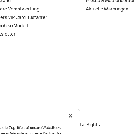
stand
Presse & Mediencente
ere Verantwortung
Aktuelle Warnungen
vers VIP Card Busfahrer
nchise Modell
sletter
ingungen
Reports on Human and Environmental Rights
 die Zugriffe auf unsere Website zu
serer Website an unsere Partner für