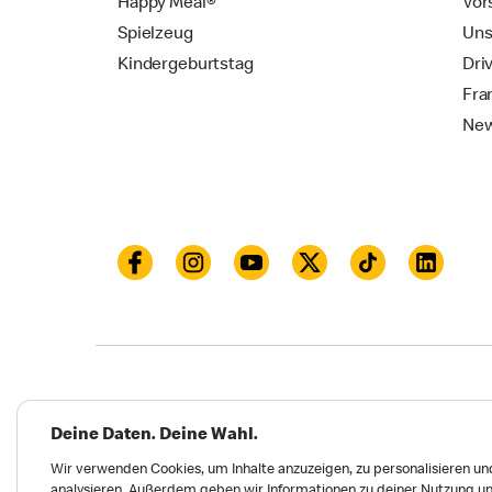
Happy Meal®
Vor
Spielzeug
Uns
Kindergeburtstag
Dri
Fra
New
Datenschutz
Impressum und Nutzungs­bed
Deine Daten. Deine Wahl.
Meldungen zu Menschen- und Umweltrechten
Wir verwenden Cookies, um Inhalte anzuzeigen, zu personalisieren und
analysieren. Außerdem geben wir Informationen zu deiner Nutzung un