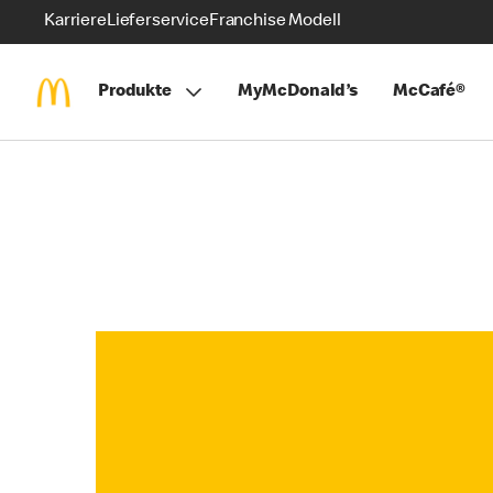
Karriere
Lieferservice
Franchise Modell
Produkte
MyMcDonald’s
McCafé®