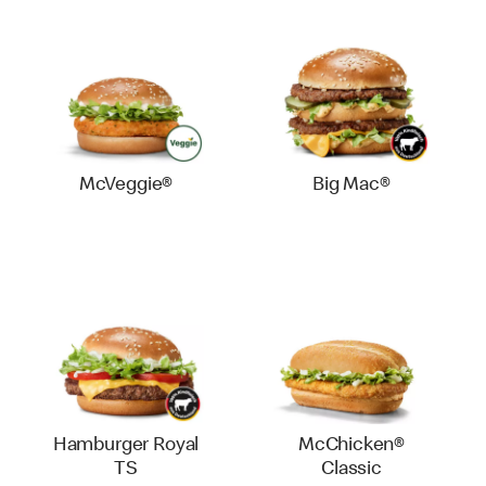
McVeggie®
Big Mac®
Hamburger Royal
McChicken®
TS
Classic