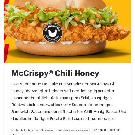
McCrispy® Chili Honey
Das ist der neue Hot Take aus Kanada: Der McCrispy® Chili
Honey überzeugt mit einem saftigen, knusprig panierten
Hähnchenbrustfiletstück, knackigem Salat, knusprigen
Röstzwiebeln und zwei leckeren Saucen: der cremigen
Sandwich-Sauce und der süß-scharfen Chili-Honig-Sauce. Und
das alles im fluffigen Potato Bun. Lass es dir schmecken!
In allen teilnehmenden Restaurants. In Frühstücksrestaurants ab 10:30 Uhr. © 2026