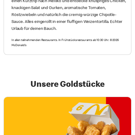
einen Kurztrip nach Mexiko und entdecke knuspriges Chicken,
knackigen Salat und Gurken, aromatische Tomaten,
Röstzwiebeln und natürlich die cremig-würzige Chipotle-
Sauce. Alles eingerollt in einer fluffigen Weizentortilla. Echter
Urlaub für deinen Bauch.
In allen teilnehmenden Restaurants. In Frühstücksrestaurants ab 10:30 Uhr. © 2026
McDonald’s
Unsere Goldstücke