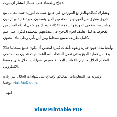
الدجاج وللقضاء على احتمال انتشار اي تلوث.
ونشارك كماكدونالدز مع الموردين في جميع عمليات التوريد حيث نتعامل مع
فريق موثوق من الموردين المختصين الذين يتسمون بخبرة عالية ويلتزمون
بمعايير صارمة في الجودة والسلامة الغذائية، وذلك من خلال اجراء العديد من
الفحوصات قبل تغليف لحوم الدجاح في مصانعهم المعتمدة لنكون على علم
كامل بطريقة تصنيع منتجاتنا ومن أين تأتي وعلى ماذا تحتوي.
وأيضا نبذل جهود جبارة ونقوم بأبحاث كثيرة لنضمن أن تكون جميع منتجاتنا حلالا
بدءا من عملية الذبح وحتى تصل المنتجات لمطاعمنا حيث نتعاون مع مختصي
الطعام الحلال ونلتزم بالقوانين المحلية ونعرض شهادات الحلال على موقعنا
الالتكروني.
ولمزيد من المعلومات، يمكنكم الإطلاع على شهادات الحلال عبر زيارة
.
HalalMcD.com
موقعنا
-انتهى-
View Printable PDF