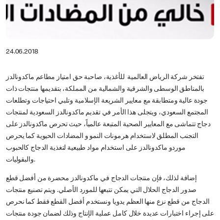
24.06.2018
تفتخر شركة الرياض العالمية للأغذية، صاحبة حق امتياز مطاعم ماكدونالدز
بالمناطق الوسطى والشرقية والشمالية من المملكة، بتقديمها منتجات ذات
جودة عالية ومتطابقة مع معايير الشريعة الإسلامية وتلبي احتياجات وتطلعات
المجتمع السعودي، ويتجلى هذا الأمر في تقديم ماكدونالدز السعودية لمنتجات
دجاج تتماشى مع المعايير الصحية المتبعة عالمياً، حيث تحرص ماكدونالدز على
التجنب المطلق لاستخدام هرمونات النمو و المضادات الحيوية كما يحرص
موردو ماكدونالدز على استخدام مواد طبيعية لتغذية الدجاج كالحبوب
والبقوليات.
إضافة لذلك، فإن منتجات الدجاج في ماكدونالدز محضرة من أفضل قطع
صدور الدجاج الحلال التي يمكن تتبعها للمورد الأصلي. ويتم تصنيع منتجات
الدجاج من قطع نزع منها العظم يدويا ونستخدم أفضل القطع فقط كما نحرص
على إجراء اختبارات عديدة خلال كامل عملية الإنتاج وذلك لضمان جودة منتجات