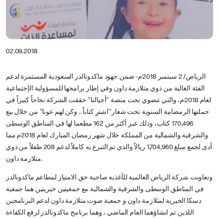
02.09.2018
الرياض/ 2 سبتمبر 2018م- ضمن جهود ماكدونالدز السعودية المستمرة لدعم
الفئة الغالية من ذوي متلازمة داون وفي إطار برامجها للمسؤولية الإجتماعية
لعام 2018م، والتي تنضوي تحت منصة "أجيالنا" حققت الشركة نجاحاً كبيراً في
حملتها الرمضانية السنوية تحت شعار"اشترِ كتاباً .. وكن لهم عونا" من خلال بيع
170,496 كتاب، وذلك عبر أكثر من 162 مطعما لها في المناطق الوسطى
والشرقية والشمالية من المملكة خلال شهر رمضان المبارك لعام 2018م مما
أدى لجمع مبلغ 1,704,960 ريالاً والذي تم التبرع به كاملاً لدعم 208 طفلاً من ذوي
متلازمة داون.
وتعاونت شركة الرياض العالمية للأغذية صاحبة حق الامتياز لمطاعم ماكدونالدز
في المناطق الوسطى والشرقية والشمالية مع جمعيتين خيريتين هما جمعية
دسكا الخيرية لمتلازمة داون و جمعية صوت متلازمة داون لدعم البرنامجين
اللذين تم انشاؤهما العام الماضي ، وهما برنامج ماكدونالدز لرفع الكفاءة