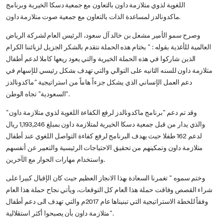
اللغوية لذوي متلازمة داون بالتعاون مع جمعية دسكا الخيرية وبرنامج
ماكدونالدز لمساعدة الذات بالتعاون مع جمعية صوت متلازمة داون.
وصرح سمو الأمير مشعل بن خالد آل سعود، الرئيس العام لشركة الرياض
العالمية للأغذية بقوله : " بختام هذه الحملة نتقدم بالشكر الجزيل لزبائننا الكرام
الذين شاركوا في هذه الحملة الخيرية والتي يعود ريعها كاملا لدعم أطفال
متلازمة داون للسنه الثانيه على التوالي والتي تهدف بشكل رئيسي للإسهام في
دعم العمل الإنساني الذي يشكل جزءاً هاماً من استراتيجية "ماكدونالدز
السعودية" تجاه الوطن".
وقد تم دعم "برنامج ماكدونالدز لرفع الكفاءة اللغوية لذوي متلازمة داون"
والذي يدار من قبل جمعية دسكا الخيرية لمتلازمة داون بمبلغ 1,193,246 ريال
لدعم 162 طفلا حيث يهدف البرنامج لرفع كفاءة التواصل اللغوي عند أطفال
متلازمة داون وتمكينهم من تحقيق الاحتياجات الرئيسية والتعبير عن أنفسهم
واستخدام مهارات الحوار مع الآخرين.
وختم سموه " تغمرنا السعادة بهذا الانجاز العظيم حيث كان الإقبال كبيرا على
شراء القصص وفاقت حملة هذا العام كل التوقعات، ويأتي نجاح حملة هذا العام
وفقاً للخطة الاستراتيجية التي تبنيناها عام 2017م والتي تهدف الى دعم أطفال
متلازمة داون بأن يصبحوا أكثر استقلالية".