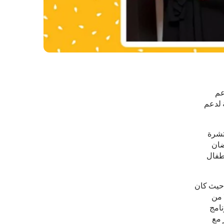
اعم
 لدعم
فروعها المنتشرة
هر رمضان
كاملاً لأطفال
 حيث كان
لغ 1,193,246 ريال لدعم 162 طفلا من
نامج
 مع