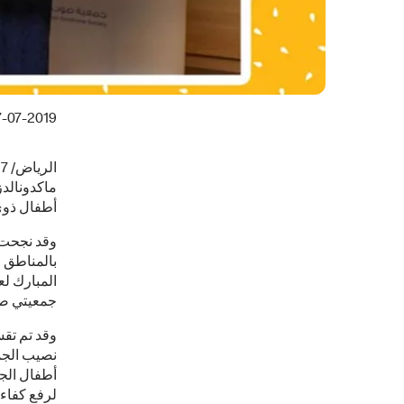
7-07-2019
ماكدونالدز
أطفال ذوي 
جمعيتي صو
وقد تم تق
أطفال الجم
لرفع كفاءة