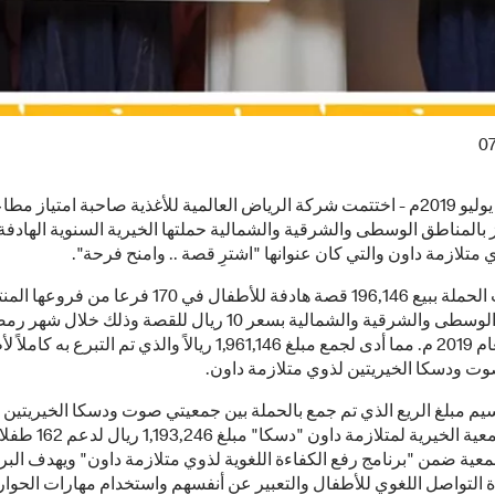
0
الرياض/ 7 يوليو 2019م - اختتمت شركة الرياض العالمية للأغذية صاحبة امتياز مط
 بالمناطق الوسطى والشرقية والشمالية حملتها الخيرية السنوية الهادفة
متلازمة داون والتي كان عنوانها "اشترِ قصة .. وامنح فرحة".
وقد نجحت الحملة ببيع 196,146 قصة هادفة للأطفال في 170 فرعا من 
بالمناطق الوسطى والشرقية والشمالية بسعر 10 ريال للقصة وذلك خلال ش
المبارك لعام 2019 م. مما أدى لجمع مبلغ 1,961,146 ريالاً والذي تم التبرع به 
ت ودسكا الخيريتين لذوي متلازمة داون.
سيم مبلغ الريع الذي تم جمع بالحملة بين جمعيتي صوت ودسكا الخيريتين
نصيب الجمعية الخيرية لمتلازمة داون "دسكا" مب
عية ضمن "برنامج رفع الكفاءة اللغوية لذوي متلازمة داون" ويهدف البر
 التواصل اللغوي للأطفال والتعبير عن أنفسهم واستخدام مهارات الحوار