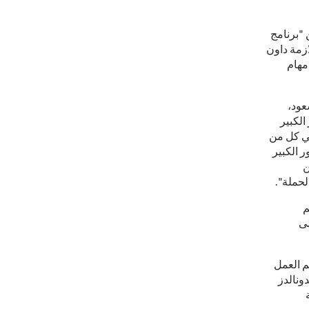
768,2 ريال لدعم 60 طفلا ضمن "برنامج
زمة داون
مهام
عود،
الكبير
بنا في كل من
ر الكبير
ن
لحملة".
م
لى
م العمل
ونالدز