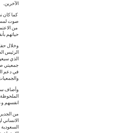
الآخرين.
صوت لمساع
من الاعتما
حياتهم بأن
وخلال حفل
الرئيس الع
جمعيتي صوت
في دعم الح
والجمعيات،
وأضاف سمو
الملحوظة ف
انفسهم وع
من الجدير 
الانساني ل
السعودية "