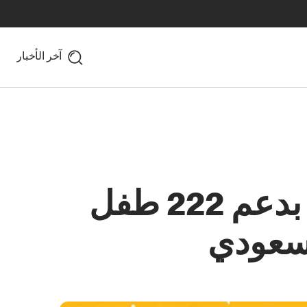
آخر الأخبار
اختتام حملة ماكدونالدز السعودية الخيرية بدعم 222 طفل