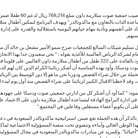
كما كان نصيب جمعية صوت متلازمة داون مبلغ 14
دة الذات بالتعاون مع ماكدونالدز" ويهدف البرنامج لتمكين أطفال متلا
د على أنفسهم وتأدية مهام حياتهم اليومية باستقلالية والقدرة على إدارة 
فسهم.
 تسليم شيكات المبالغ للجمعيات صرح سمو الأمير مشعل بن خالد آل س
ام لشركة الرياض العالمية للأغذية بقوله : " نحن سعيدون جدا بهذا الانجاز 
الذي سيعود بالفائدة على 222 طفل من أطفال متلازمة داون الغاليين على قلو
 ودسكا، وأود بهذه المناسبة أن أشكر زبائننا الكرام الذين كان لهم الدو
ملة من خلال شراء القصص ودورنا نحن ما هو إلا دور الوسيط بين الزبائ
 وقد لاحظنا الاقبال الكبير لزبائننا على شراء القصص منذ أول يوم لبدء ا
ه: " كما أود أن أشكر كل من ادارتي جمعيتي صوت ودسكا على جهوده
ي ادارة البرامج الهادفة لمساعدة أطفال متلازمة داون على الاعتماد ع
لى أن يكونو أعضاء مستقلين وفاعلين في المجتمع."
بالذكر أن هذه الحملة تقع ضمن استراتيجية ماكدونالدز السعودية في دع
هذا الوطن الغالي وأبناءه وتنضوي تحت منصة المسؤولية الاجتماعية لماكد
أجيالنا". وللمزيد عن مبادرات ماكدونالدز السعودية في مجال المسؤولية