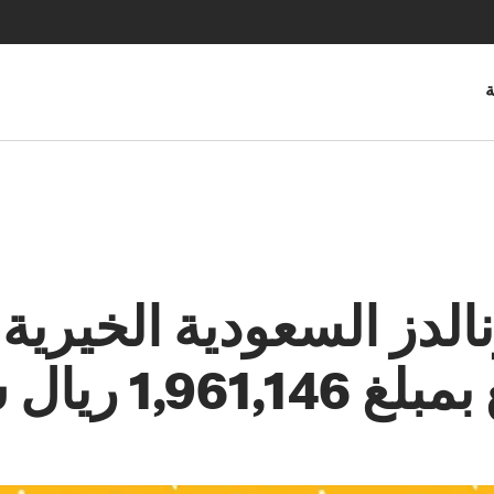
ة
 ريال سعودي