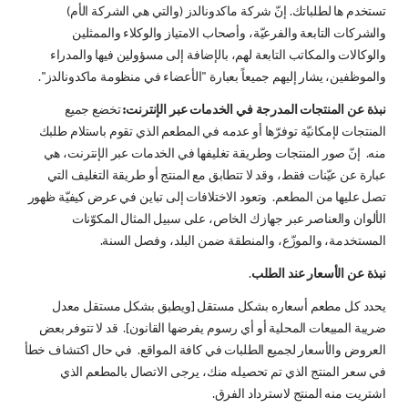
تستخدم ها لطلباتك. إنّ شركة ماكدونالدز (والتي هي الشركة الأم)
والشركات التابعة والفرعيّة، وأصحاب الامتياز والوكلاء والممثلين
والوكالات والمكاتب التابعة لهم، بالإضافة إلى مسؤولين فيها والمدراء
والموظفين، يشار إليهم جميعاً بعبارة "الأعضاء في منظومة ماكدونالدز".
نبذة عن المنتجات المدرجة في الخدمات عبر الإنترنت:
تخضع جميع
المنتجات لإمكانيّة توفرّها أو عدمه في المطعم الذي تقوم باستلام طلبك
منه. إنّ صور المنتجات وطريقة تغليفها في الخدمات عبر الإنترنت، هي
عبارة عن عيّنات فقط، وقد لا تتطابق مع المنتج أو طريقة التغليف التي
تصل عليها من المطعم. وتعود الاختلافات إلى تباين في عرض كيفيّة ظهور
الألوان والعناصر عبر جهازك الخاص، على سبيل المثال المكوّنات
المستخدمة، والموزّع، والمنطقة ضمن البلد، وفصل السنة.
نبذة عن الأسعار عند الطلب
.
يحدد كل مطعم أسعاره بشكل مستقل [ويطبق بشكل مستقل معدل
ضريبة المبيعات المحلية أو أي رسوم يفرضها القانون]. قد لا تتوفر بعض
العروض والأسعار لجميع الطلبات في كافة المواقع. في حال اكتشاف خطأ
في سعر المنتج الذي تم تحصيله منك، يرجى الاتصال بالمطعم الذي
اشتريت منه المنتج لاسترداد الفرق.