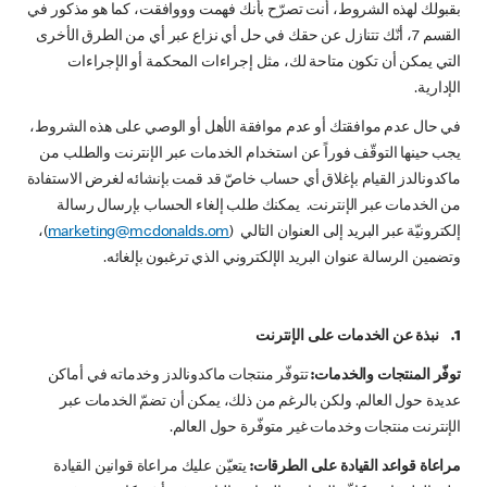
بقبولك لهذه الشروط، أنت تصرّح بأنك فهمت وووافقت، كما هو مذكور في
القسم 7، أنّك تتنازل عن حقك في حل أي نزاع عبر أي من الطرق الأخرى
التي يمكن أن تكون متاحة لك، مثل إجراءات المحكمة أو الإجراءات
الإدارية.
في حال عدم موافقتك أو عدم موافقة الأهل أو الوصي على هذه الشروط،
يجب حينها التوقّف فوراً عن استخدام الخدمات عبر الإنترنت والطلب من
ماكدونالدز القيام بإغلاق أي حساب خاصّ قد قمت بإنشائه لغرض الاستفادة
من الخدمات عبر الإنترنت. يمكنك طلب إلغاء الحساب بإرسال رسالة
إلكترونيّة عبر البريد إلى العنوان التالي (
marketing@mcdonalds.om
)،
وتضمين الرسالة عنوان البريد الإلكتروني الذي ترغبون بإلغائه.
1. نبذة عن الخدمات على الإنترنت
توفّر المنتجات والخدمات:
تتوفّر منتجات ماكدونالدز وخدماته في أماكن
عديدة حول العالم. ولكن بالرغم من ذلك، يمكن أن تضمّ الخدمات عبر
الإنترنت منتجات وخدمات غير متوفّرة حول العالم.
مراعاة قواعد القيادة على الطرقات:
يتعيّن عليك مراعاة قوانين القيادة