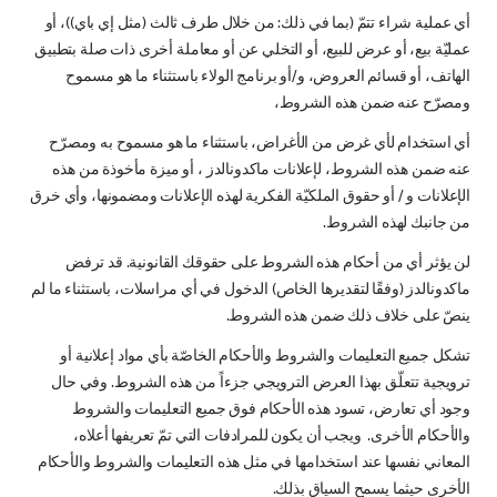
أي عملية شراء تتمّ (بما في ذلك: من خلال طرف ثالث (مثل إي باي))، أو
عمليّة بيع، أو عرض للبيع، أو التخلي عن أو معاملة أخرى ذات صلة بتطبيق
الهاتف، أو قسائم العروض، و/أو برنامج الولاء باستثناء ما هو مسموح
ومصرّح عنه ضمن هذه الشروط،
أي استخدام لأي غرض من الأغراض، باستثناء ما هو مسموح به ومصرّح
عنه ضمن هذه الشروط، لإعلانات ماكدونالدز ، أو ميزة مأخوذة من هذه
الإعلانات و / أو حقوق الملكيّة الفكرية لهذه الإعلانات ومضمونها، وأي خرق
من جانبك لهذه الشروط.
لن يؤثر أي من أحكام هذه الشروط على حقوقك القانونية. قد ترفض
ماكدونالدز (وفقًا لتقديرها الخاص) الدخول في أي مراسلات، باستثناء ما لم
ينصّ على خلاف ذلك ضمن هذه الشروط.
تشكل جميع التعليمات والشروط والأحكام الخاصّة بأي مواد إعلانية أو
ترويجية تتعلّق بهذا العرض الترويجي جزءاً من هذه الشروط. وفي حال
وجود أي تعارض، تسود هذه الأحكام فوق جميع التعليمات والشروط
والأحكام الأخرى. ويجب أن يكون للمرادفات التي تمّ تعريفها أعلاه،
المعاني نفسها عند استخدامها في مثل هذه التعليمات والشروط والأحكام
الأخرى حيثما يسمح السياق بذلك.