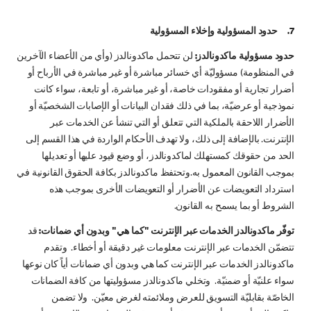
7. حدود المسؤولية وإخلاء المسؤولية
حدود مسؤولية ماكدونالدز:
لن تتحمل ماكدونالدز (وأي من الأعضاء الآخرين
في المنظومة) مسؤوليّة أي خسائر مباشرة أو غير مباشرة في الأرباح أو
أضرار تجارية أو مفقودات خاصة، أو غير مباشرة، أو تابعة، سواء كانت
نموذجية أو عرضيّة، بما في ذلك فقدان البيانات أو الإصابات الشخصيّة أو
الأضرار اللاحقة بالملكية التي تتعلق أو التي تنشأ عن الخدمات عبر
الإنترنت. بالإضافة إلى ذلك، ولا تهدف الأحكام الواردة في هذا القسم إلى
الحد من حقوقك كمستهلك لماكدونالدز، أو وضع قيود عليها أو تعديلها
بموجب القانون المعمول به.وتحتفظ ماكدونالدز بكافة الحقوق القانونية في
استرداد التعويضات عن الأضرار أو التعويضات الأخرى بموجب هذه
الشروط أو بما يسمح به القانون.
توفّر ماكدونالدز الخدمات عبر الإنترنت "كما هي" وبدون أي ضمانات:
قد
تتضمّن الخدمات عبر الإنترنت معلومات غير دقيقة أو أخطاء. وتقدم
ماكدونالدز الخدمات عبر الإنترنت كما هي وبدون أي ضمانات أياً كان نوعها
سواء علنيّة أو ضمنيّة. وتخلي ماكدونالدز مسؤوليتها من كافة الضمانات
الخاصّة بقابليّة التسويق للعرض وملائمته لغرض معيّن. ولا تضمن