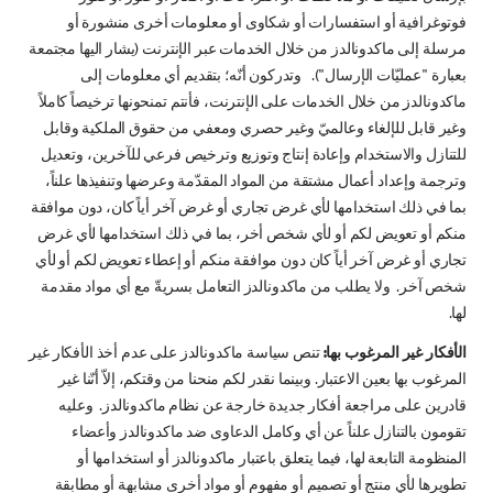
فوتوغرافية أو استفسارات أو شكاوى أو معلومات أخرى منشورة أو
مرسلة إلى ماكدونالدز من خلال الخدمات عبر الإنترنت (يشار اليها مجتمعة
بعبارة "عمليّات الإرسال"). وتدركون أنّه؛ بتقديم أي معلومات إلى
ماكدونالدز من خلال الخدمات على الإنترنت، فأنتم تمنحونها ترخيصاً كاملاً
وغير قابل للإلغاء وعالميّ وغير حصري ومعفي من حقوق الملكية وقابل
للتنازل والاستخدام وإعادة إنتاج وتوزيع وترخيص فرعي للآخرين، وتعديل
وترجمة وإعداد أعمال مشتقة من المواد المقدّمة وعرضها وتنفيذها علناً،
بما في ذلك استخدامها لأي غرض تجاري أو غرض آخر أياً كان، دون موافقة
منكم أو تعويض لكم أو لأي شخص أخر، بما في ذلك استخدامها لأي غرض
تجاري أو غرض آخر أياً كان دون موافقة منكم أو إعطاء تعويض لكم أو لأي
شخص آخر. ولا يطلب من ماكدونالدز التعامل بسريةّ مع أي مواد مقدمة
لها.
الأفكار غير المرغوب بها:
تنص سياسة ماكدونالدز على عدم أخذ الأفكار غير
المرغوب بها بعين الاعتبار. وبينما نقدر لكم منحنا من وقتكم، إلاّ أنّنا غير
قادرين على مراجعة أفكار جديدة خارجة عن نظام ماكدونالدز. وعليه
تقومون بالتنازل علناً عن أي وكامل الدعاوى ضد ماكدونالدز وأعضاء
المنظومة التابعة لها، فيما يتعلق باعتبار ماكدونالدز أو استخدامها أو
تطويرها لأي منتج أو تصميم أو مفهوم أو مواد أخرى مشابهة أو مطابقة