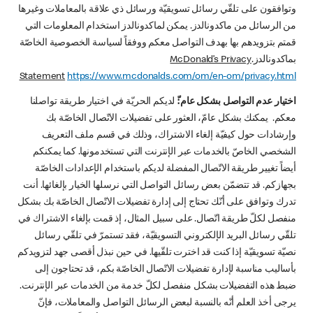
وتوافقون على تلقّي رسائل تسويقيّة ورسائل ذي علاقة بالمعاملات وغيرها
من الرسائل من ماكدونالدز. يمكن لماكدونالدز استخدام المعلومات التي
قمتم بتزويدهم بها بهدف التواصل معكم ووفقاً لسياسة الخصوصية الخاصّة
بماكدونالدز.
McDonald’s Privacy
Statement
https://www.mcdonalds.com/om/en-om/privacy.html
اختيار عدم التواصل بشكل عام:ّ
لديكم الحريّة في اختيار طريقة تواصلنا
معكم. يمكنك بشكل عامّ، العثور على تفضيلات الاتّصال الخاصّة بك
وإرشادات حول كيفيّة إلغاء الاشتراك، وذلك في قسم ملف التعريف
الشخصي الخاصّ بالخدمات عبر الإنترنت التي تستخدمونها. كما يمكنكم
أيضاً تغيير طريقة الاتّصال المفضلة لديكم باستخدام الإعدادات الخاصّة
بجهازكم. قد تتضمّن بعض رسائل التواصل التي نرسلها الخيار بإلغائها. أنت
تدرك وتوافق على أنّك تحتاج إلى إدارة تفضيلات الاتّصال الخاصّة بك بشكل
منفصل لكلّ طريقة اتّصال. على سبيل المثال، إذ قمت بإلغاء الاشتراك في
تلقّي رسائل البريد الإلكتروني التسويقيّة، فقد تستمرّ في تلقّي رسائل
نصيّة تسويقيّة إذا كنت قد اخترت تلقّيها. في حين نبذل أقصى جهد لتزويدكم
بأساليب مناسبة لإدارة تفضيلات الاتّصال الخاصّة بكم، قد تحتاجون إلى
ضبط هذه التفضيلات بشكل منفصل لكلّ خدمة من الخدمات عبر الإنترنت.
يرجى أخذ العلم أنّه بالنسبة لبعض الرسائل التواصل والمعاملات، فإنّ