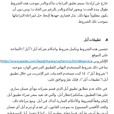
خارج عن إرادتنا، سيتم تعليق التزامات ماكدونالدز بموجب هذه الشروط
طوال مدة الحدث؛ ويجوز لماكدونالدز بالرغم من الحادث؛ ومن دون أن
يكون مطلوباً منها ذلك، بذل قصارى جهدها لإيجاد حل لمراعاة التزاماتها
بموجب تلك الشروط.
8.
تطبيقات آبل
تتضمن هذه الشروط وتكمل شروط واحكام شركة آبل ("آبل") (المتاحة
على الموقع
الإلكتروني
http://www.apple.com/legal/itunes/us/terms.html#service
)
بما في ذلك شروط المستخدم النهائي للتطبيق المرخص الوارد بموجبه
("شروط آبل"). اذا كنت تستخدم الخدمات عبر الإنترنت من خلال تطبيق
آبل ("تطبيقات آبل")، فإنك تقرّ وتوافق على:
في حالة عدم تتطابق تطبيق آبل الذي قمتم بشرائه مع أي ضمان ساري
على هذا التطبيق، يمكنكم إخطار آبل، والتي قد تعيد سعر شراء تطبيق آبل
إليكم وفقاً للشروط والأحكام السارية آنذاك في آبل. ومع مراعاة ذلك،
وللحد الأقصى المسموح به بموجب القانون، لن تقدم أو تبرم آبل أي ضمان
أو شرط أو شرط آخر فيما يتعلق بتطبيق آبل، كما لا تتحمل آبل المسؤولية