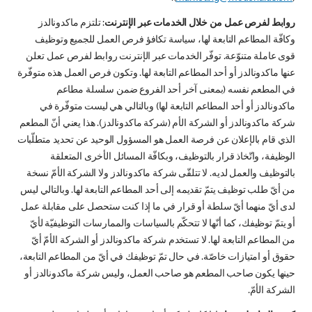
روابط لفرص عمل من خلال الخدمات عبر الإنترنت
: تلتزم ماكدونالدز
وكافّة المطاعم التابعة لها، سياسة تكافؤ فرص العمل للجميع وتوظيف
قوى عاملة متنوّعة. توفّر الخدمات عبر الإنترنت روابط لفرص عمل تعلن
عنها ماكدونالدز أو أحد المطاعم التابعة لها. وتكون فرص العمل هذه متوفّرة
في المطعم نفسه (بمعنى آخر أحد الفروع ضمن سلسلة مطاعم
ماكدونالدز أو أحد المطاعم التابعة لها) وبالتالي هي ليست متوفّرة في
شركة ماكدونالدز أو الشركة الأم (شركة ماكدونالدز). هذا يعني أنّ المطعم
الذي قام بالإعلان عن فرصة العمل هو المسؤول الوحيد عن تحديد متطلّبات
الوظيفة، واتّخاذ قرار بالتوظيف، وبكافّة المسائل الأخرى المتعلقة
بالتوظيف والعمل لديه. لا تتلقّى شركة ماكدونالدز ولا الشركة الأمّ نسخة
من أيّ طلب توظيف يتمّ تقديمه إلى أحد المطاعم التابعة لها. وبالتالي ليس
لدى أيّ منهما أيّ سلطة أو قرار في ما إذا كنت ستحصل على مقابلة عمل
أو يتمّ توظيفك، كما أنّها لا تتحكّم بالسياسات والممارسات التوظيفيّة لأيّ
من المطاعم التابعة لها. لا تستخدم شركة ماكدونالدز أو الشركة الأمّ أيّ
حقوق أو امتيازات خاصّة. في حال تمّ توظيفك في أيّ من المطاعم التابعة،
حينها يكون صاحب المطعم هو صاحب العمل، وليس شركة ماكدونالدز أو
الشركة الأمّ.