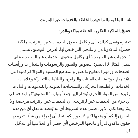
4. الملكية والتراخيص الخاصّة بالخدمات عبر الإنترنت
حقوق الملكية الفكرية الخاصّة بماكدونالدز
:
تعتبر - وتبقى كذلك- أي و كامل حقوق الخدمات عبر الإنترنت، ملكيّة
حصريّة لماكدونالدز أو مانحي التراخيص لها. لغرض التوضيح، تشمل
"الخدمات عبر الإنترنت" أي وكامل محتوى الخدمات عبر الإنترنت، على
سبيل المثال لا الحصر؛ النصوص والصور والرسومات والشعارات ورأسيات
الصفحات ورموز المفاتيح والصور والمقاطع الصوتية والموادّ الرقمية التي
يتمّ تنزيلها، وتصنيفات البيانات والبرامج، والعلامات التجاريّة وعلامات
الخدمات، والطبيعة التجاريّة، والتسجيلات الصوتية والفيديوهات والبيانات
وغيرها من المواد الأخرى (يشار اليها جمعاً بعبارة " المحتوى") بالإضافة إلى
أي جزء من الخدمات عبر الإنترنت. ان الخدمات عبر الإنترنت مرخصة ولا
يتمّ بيعها لكم. لا يرد ضمن هذه الشروط أي بند يُقصد به نقل أيّ من هذه
الحقوق إليكم أو منحها لكم. لا يجوز لكم اتخاذ أي إجراء من شأنه تعريض
حقوق ماكدونالدز أو مانحيها الترخيص لأي خطر، أو الحدّ منها أو التدخّل
فيها.