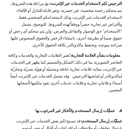
الترخيص لكم لاستخدام الخدمات عبر الإنترنت:
مع مراعاة هذه الشروط،
يتم منحكم رخصة شخصية، غير حصرية، وغير قابلة للتنازل أو الإلغاء،
لاستخدام الخدمات عبر الإنترنت وذلك لاستخدامكم الشخصي فقط
ولأغراض غير تجارية حصراّ ووفقاً لهذه الشروط. للتوضيح، يشمل
"الاستخدام" حق الوصول والتفاعل والعرض. ولن يتم منحكم أي رخص أو
حقوق ضمنا أو بطريقة أخرى، باستثناء الرخص والحقوق المنصوص عليها
صراحة بموجبه. وتحتفظ ماكدونالدز بكافة الحقوق الأخرى.
معلومات بشأن العلامة التجارية:
تُعتبر العلامات التجارية والخدمات وكافة
العناصر التصويرية بما في ذلك؛ الشكل والتصميم كما يظهر في الخدمات
عبر الإنترنت بمثابة علامات تجارية خاصّة ومحميّة أو هويّة بصريّة وتجاريّة
لماكدونالدز أو لمانحيها الترخيص. وقد تشمل الخدمات عبر الإنترنت أيضاً
أسماءً وعلاماتٍ تجارية وعلامات خدمات أخرى تعود ملكيتها لأصحابها
المعنيين.
5. عمليّات إرسال المستخدم والأفكار غير المرغوب بها
عمليّات إرسال المستخدم:
قد تسمح لكم بعض الخدمات عبر الإنترنت
بإرسال تعليقات أو ملاحظات أو اقتراحات أو أفكار أو صور أو صور