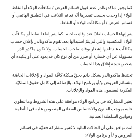
كما يجوز لماكدونالدز عدم قبول قسائم العرض / مكافآت الولاء أو النقاط
الولاء إذا وجدت بحسب تقديرها أنّه قد تم التلاعب في التطبيق الهاتفي أو
قسائم العرض / أو مكافآت الولاء أو النقاط.
يتم إنهاء الحساب تلقائيًا عند وفاة صاحبه. كما يتم إلغاء النقاط أو مكافآت
الولاء المكتسبة والتي لم يتمّ استبدالها بعد. تقوم ماكدونالدز بإغلاق حساب
مكافآت عند تلقيها إشعار بوفاة صاحب الحساب. ولا تكون ماكدونالدز
مسؤولة عن أي خسارة أو ضرر من أي نوع كان قد يعود على أو يتكبده أي
شخص نتيجة إغلاق هذا الحساب.
تحتفظ ماكدونالدز بشكل دائم بحقّ ملكيّة كافّة المواد والإعلانات الخاصّة
بـقسائم العروض و/أو برنامج الولاء، بالإضافة إلى كامل حقوق الملكيّة
الفكرية لمضمون هذه المواد والإعلانات.
تعتبر المشاركة في برنامج الولاء موافقة على هذه الشروط وما تنطوي
عليه بموجب القانون والاختصاص القضائي المنصوص عليه في الأنظمة
وقوانين السلطنة العمانية.
انت توافق على أن الحالات التالية لا تُعتبر مشاركة فعليّة في قسائم
العروض و / أو برنامج الولاء: