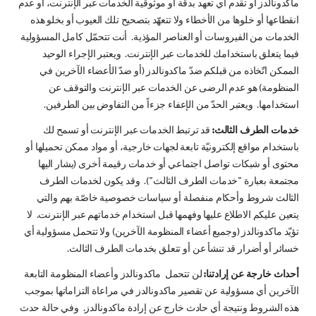
ماكدونالدز أو تقدم أي تعهد بدقة أو موثوقية الخدمات عبر الإنترنت، أو عدم
انقطاعها أو خلوها من الأخطاء ولا تتعهّد بتصحيح تلك العيوب أو بخلو هذه
الخدمات من الفيروسات أو العناصر المؤذية. أنت تتحمّل كامل المسؤولية
فيما يتعلق باستخدامك للخدمات عبر الإنترنت. ويعتبر الإجراء الوحيد
الممكن اتّخاذه من قبلكم ضدّ ماكدونالدز (أو ضدّ الأعضاء الآخرين في
المنظومة) هو عدم الرضى عن الخدمات عبر الإنترنت والتوقف عن
استخدامها. ويعتبر الحدّ من الإعفاء جزءاً من التفاوض بين الطرفين.
خدمات الطرف الثالث:
قد ترتبط الخدمات عبر الإنترنت أو تسمح لك
باستخدام مواقع إلكترونيّة تابعة لجهات خارجية، أو مواد ممكن تحميلها أو
محتوى أو شبكات تواصل اجتماعي أو خدمات رقيمة أخرى (يشار اليها
مجتمعة بعبارة "خدمات الطرف الثالث"). وقد يكون لخدمات الطرف
الثالث شروط وأحكام منفصلة أو سياسات خصوصية خاصّة بهم والتي
يتعين عليكم الاطلاع عليها وفهمها قبل استخدام خدماتهم عبر الإنترنت. لا
تؤيّد ماكدونالدز (وجميع أعضاء المنظومة الآخرين) ولا تتحمل مسؤولية أي
خسائر أو أضرار قد تنشأ عن أو تتعلق بخدمات الطرف الثالث.
أحداث خارجة عن إرادتنا:
لن تتحمل ماكدونالدز وأعضاء المنظومة التابعة
الآخرين أي مسؤولية عن تقصير ماكدونالدز في مراعاة التزاماتها بموجب
هذه الشروط ونتيجة أي حادث خارج عن إرادة ماكدونالدز. وفي حالة حدث