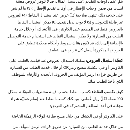
يتمّ اعتماد أوقات التقديم (على سبيل المثال، قد لا تتوفر عروض معيّنة
ليست من ضمن وجبات الإفطار في أوقات تقديم الإفطار)؛ (3) ما لم ينص
على خلاف ذلك، تنتهي صلاحية كلّ عرض عند استبدال النقاط؛ (4) العروض
غير قابلة للتحويل. و (5) لا يوجد بديل نقدي. (6) يمكن استبدال النقاط
بالعروض فقط في المطعم على الكاونتر، في الأكشاك، أو خلال خدمة
الطلب من السيارة؛ ولا يمكن استبدال النقاط عند استخدام خدمة التوصيل.
بالإضافة إلى ذلك، قد تكون هناك شروط وأحكام محدّدة تنطبق على
العروض المذكورة أسفل كل عرض في التطبيق.
كيفيّة استبدال العروض:
يمكنك استبدال العروض عند قيامك بالطلب على
الكاونتر، أو في الكشك بمسح رمز QR أو خلال خدمة الطلب من السيارة
عن طريق قراءة الرمز المؤلف من الحروف الأبجدية والأرقام للموظف
الذي يأخذ الطلب منك.
كيف تكسب النقاط:
تكسب النقاط بحسب قيمة مشترياتك المؤهّلة بمعدّل
100 نقطة لكلّ ريال عُماني. ويمكنك كسب النقاط عند إتمام عمليّة شراء
مؤهّلة في أحد المطاعم المشتركة في العرض:
على الكاونتر أو في الكشك من خلال مسح بطاقة الولاء الرقميّة الخاصّة
من خلال خدمة الطلب من السيارة عن طريق قراءة الرمز المؤلّف من