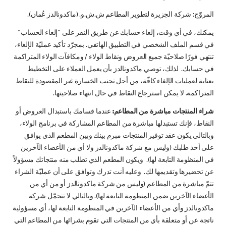
المروّج: شركة الجزيرة لتطوير المطاعم ش.ش.و. (ماكدونالدز عُمان).
يمكنك، في أي وقت، إلغاء حسابك عن طريق النقر على "إلغاء الحساب"
في قسم الملف الشخصي في التطبيق الهاتفي. بمجرّد تأكيد عمليّة الإلغاء،
تنتهي فورًا صلاحيّة جميع العروض ونقاط الولاء / ومكافآت الولاء المتراكمة
في حسابك. لذلك، توصي ماكدونالدز بأن يعمل العملاء على التخطيط
بعناية لعمليات الإلغاء كافّة، من أجل تجنب الخسارة غير المقصودة للنقاط
المتراكمة. لا يمكن استرجاع النقاط في حال انتهاء صلاحيتها.
شراء المنتجات مباشرة من المطاعم:
عندما قسامك باستبدال العروض أو
النقاط، فإنك تستبدلها مباشرة من المطاعم المشاركة في برنامج الولاء،
وبالتالي يكون عقد توفير المنتجات مبرم بينك وبين المطعم الذي يوافق
على أخذ طلبك (وليس مع شركة ماكدونالدز ولا أي من الأعضاء الآخرين
في المنظومة التابعة لها). ويكون المطعم الذي تطلب منه منتجاتك مسؤولاً
عن تحضيرها وتقديمها لك. وعليه أنت تدرك وتوافق على أن عمليّة الشراء
تتمّ مباشرة من المطاعم (وليس من شركة ماكدونالدز أو من أي من
الأعضاء الآخرين ضمن المنظومة التابعة لها). وبالتالي لا تتحمّل شركة
ماكدونالدز وأي من الأعضاء الآخرين في المنظومة التابعة لها، أي مسؤولية
ناتجة عن أو متعلقة بأي من المنتجات التي تقوم بشرائها من المطاعم التي