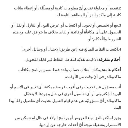
2.تقديم أو محاولة تقديم أيّ معلومات كاذبة أو مضلّلة، أو إعطاء بيانات
كاذبة إلى ماكدونالدز أو المطاعم التابعة له؛
3.بيع أو تخصيص أو تحويل أو اكتساب أو عرض للبيع، أو التنازل أو نقل أو
الحصول على أي مكافأة أو فائدة أو نقاط بخلاف ما يتوافق عليه مع هذه
الشروط والأحكام؛ أو
4.اكتساب النقاط المبالغ فيه (عن طريق الاحتيال أو وسائل أخرى)
أحكام متفرقة:
لا قيمة نقديّة للنقاط. النقاط غير قابلة للتحويل.
أحكام عامة:
يمكنك امتلاك حساب واحد فقط ضمن برنامج مكافآت
ماكدونالدز في أيّ وقت من الأوقات.
أنت مسؤول عن تحديث وفي أقرب فرصة ممكنة، أي تغيير في الاسم أو
البريد الإلكتروني أو أي تفاصيل أخرى في حال وجودها. لا يتحمّل
ماكدونالدز أيّ مسؤوليّة عن عدم قيام العميل تحديث أي تفاصيل وفقًا لهذا
البند.
يجوز لماكدونالدز إنهاء العروض أو برنامج الولاء في حال لم تتمكن من
الاستمرار بتشغيله نتيجة أيّ أحداث خارجة عن إرادتها.