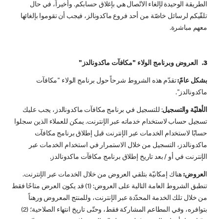
الطريقة الوحيدة لإلغاء الاتّصال هي بإغلاق حسابكم. وأخيراً، في حال
تلقّيكم لرسائل خاصّة من أحد فروع ماكدونالز، فيجب أن تقوموا بإلغائها
معهم مباشرة.
3. العروض وبرنامج الولاء "مكافآت ماكدونالدز"
بشكل عامّ:
تقدّم هذه الشروط شرحاً حول برنامج الولاء "مكافآت
ماكدونالدز".
الأهليّة والتسجيل
: للتسجيل في برنامج مكافآت ماكدونالدز، يجب عليك
تسجيل حساب لاستخدام خدماته عبر الإنترنت. يمكن للعملاء الذين سجلوا
حسابًا لاستخدام الخدمات عبر الإنترنت قبل إطلاق برنامج مكافآت
ماكدونالدز، التسجيل من خلال الاستمرار في استخدام الخدمات عبر
الإنترنت في أو / بعد تاريخ إطلاق برنامج مكافآت ماكدونالدز.
ا
لعروض:
هناك إمكانيّة بتلقي العروض من خلال الخدمات عبر الإنترنت.
تنطبق الشروط العامة التالية على العروض: (1) قد يكون العرض متاحًا فقط
من خلال تلك الخدمة المحدّدة عبر الإنترنت، وللمنتج المعروض ورهناً
بتوافره، وفي المطاعم المشاركة فقط، وحتّى تاريخ انتهاء الصلاحية؛ (2)