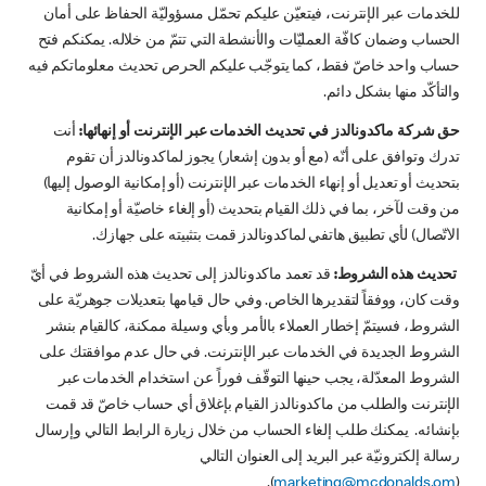
للخدمات عبر الإنترنت، فيتعيّن عليكم تحمّل مسؤوليّة الحفاظ على أمان
الحساب وضمان كافّة العمليّات والأنشطة التي تتمّ من خلاله. يمكنكم فتح
حساب واحد خاصّ فقط، كما يتوجّب عليكم الحرص تحديث معلوماتكم فيه
والتأكّد منها بشكل دائم.
حق شركة ماكدونالدز في تحديث الخدمات عبر الإنترنت أو إنهائها:
أنت
تدرك وتوافق على أنّه (مع أو بدون إشعار) يجوز لماكدونالدز أن تقوم
بتحديث أو تعديل أو إنهاء الخدمات عبر الإنترنت (أو إمكانية الوصول إليها)
من وقت لآخر، بما في ذلك القيام بتحديث (أو إلغاء خاصيّة أو إمكانية
الاتّصال) لأي تطبيق هاتفي لماكدونالدز قمت بتثبيته على جهازك.
تحديث هذه الشروط:
قد تعمد ماكدونالدز إلى تحديث هذه الشروط في أيّ
وقت كان، ووفقاً لتقديرها الخاص. وفي حال قيامها بتعديلات جوهريّة على
الشروط، فسيتمّ إخطار العملاء بالأمر وبأي وسيلة ممكنة، كالقيام بنشر
الشروط الجديدة في الخدمات عبر الإنترنت. في حال عدم موافقتك على
الشروط المعدّلة، يجب حينها التوقّف فوراً عن استخدام الخدمات عبر
الإنترنت والطلب من ماكدونالدز القيام بإغلاق أي حساب خاصّ قد قمت
بإنشائه. يمكنك طلب إلغاء الحساب من خلال زيارة الرابط التالي وإرسال
رسالة إلكترونيّة عبر البريد إلى العنوان التالي
).
marketing@mcdonalds.om
(