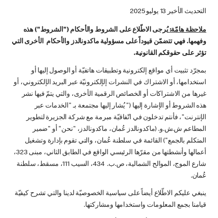
التحديث الأخير 13 يوليو 2025
ملاحظة هامّة:
يُرجى الاطّلاع على الشروط والأحكام ("الشروط") هذه
وفهمها. فهي تتضمّن قيوداً على مسؤولية ماكدونالدز والأحكام الأخرى التي
تؤثر على حقوقكم القانونية.
بمجرّد تثبيت أي مواقع إلكترونية وتطبيقات هاتفيّة أو الوصول إليها أو
استخدامها، أو الاشتراك في النشرات إلإلكترونيّة عبر البريد الإلكتروني، أو
غيرها من الاشتراكات أو الخصائص الرقمية الأخرى، والتي يتمّ فيها نشر
هذه الشروط أو الإشارة إليها (" يُشار إليها مجتمعة بـ "الخدمات عبر
الإنترنت"، فأنتم تدخلون في اتّفاقيّة مبرمة مع شركة الجزيرة لتطوير
المطاعم ش.ش.و. (ماكدونالدز عُمان، ماكدونالدز، "نحن" أو "ضمير
المتكلم بالجمع") القائمة في سلطنة عُمان، والتي تقوم بإدارة وتشغيل
أعمالها وأنشطتها من مقرّها الرئيسي الواقع في الطابق الثاني، مبنى 323،
شارع الموج، الموالح الشمالية، ص.ب. 434، السيب 111، مسقط، سلطنة
عُمان.
ينبغي عليكم الاطّلاع أيضاً على سياسية الخصوصيّة لدينا والتي تشرح كيفيّة
قيامنا بجمع المعلومات واستخدامها ومشاركتها.