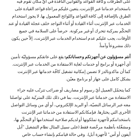
على الطرقات وكافّة القواعد والقوانين النافذة في أيّ مكان تقوم فيه
باستخدام خدماتنا عبر الإنترنت. يتعين عليكم مراعاة قواعد القيادة على
الطرق بالإضافة إلى كافة القواعد واللوائح المعمول بها.
لا يجوز استخدام
الخدمات عبر الإنترنت أثناء القيادة أو أثناء التواجد خلف عجلة القيادة أو عند
التحكّم بمركبة تتحرك أو غير مركونة. حرصاً على السلامة في جميع
الأوقات، يجب عليكم عدم استخدام الخدمات عبر الإنترنت، إلاّ حين يكون
ذلك مشروعاً وآمناً.
أنتم مسؤولون عن أجهزتكم وحساباتكم:
يقع على عاتقكم مسؤوليّة تأمين
أي أجهزة أو برامج أو خدمات لغاية الاستفادة من الخدمات عبر الإنترنت.
كما أن
ماكدونالدز لا تضمن إمكانية تشغيل كافّة خدماتها عبر الإنترنت
بشكل كامل على جهاز أو برنامج معيّن.
كما يتحمّل العميل أيّ رسوم أو مصاريف أو ضرائب تترتّب عليه جراء
الاستفادة من خدماتنا عبر الإنترنت، بما في ذلك تلك المترتّبة على تواصلنا
معه عبر الرسائل النصيّة، أو البريد الإلكتروني، أو أي من وسائل التواصل
الأخرى التي يختارها. فبإمكانكم الاستفادة من خدماتنا عبر الإنترنت
باستخدامكم لأجهزة تملكونها أو لديكم صلاحية استخدامها أو التحكّم بها،
ومشغّلة بأنظمة مرخّصة فقط (على سبيل المثال نظام التشغيل "آبل
آيفون أو أس" لأجهزة آبل). وفي حالة قيامكم بإنشاء حساب خاص