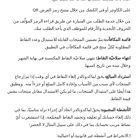
على الكاونتر أو في الكشك من خلال مسح رمز العرض QR
من خلال خدمة الطلب من السيارة عن طريق قراءة الرمز المؤلّف من
الحروف الأبجدية والأرقام للموظف الذي يأخذ الطلب منك.
قائمة المكافآت:
يتمّ تضمين المنتجات القابلة للاستبدال وعدد النقاط
المطلوبة لكلّ منتج في قائمة المكافآت في التطبيق.
انتهاء صلاحيّة النقاط:
تنتهي صلاحيّة النقاط المكتسبة في نهاية الشهر
وخلال سنة من تاريخ كسبها.
استرداد المبالغ:
يحق لماكدونالدز إلغاء النقاط في أي وقت إذا تم إرجاع
المنتجات لأي سبب من الأسباب وإعادة كامل المبلغ أو جزءاً منه. وينطبق
هذا أيضًا على استبدال المنتجات، ما لم يكن الاستبدال مقابل منتجات بنفس
قيمة النقاط.
الأنشطة المشبوه:
يحقّ لماكدونالدز اتخاذ أي إجراء تراه مناسبًا، بما في
ذلك إلغاء حسابك أو تعليقه وتجميد النقاط المجمّعة، إذا استشعرت أيّ
نشاط مريب بحسابك بما في ذلك على سبيل المثال لا الحصر:
1.الانخراط في أنشطة غير قانونية أو احتيالية؛