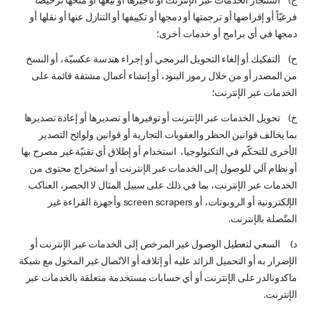
ج‌) استئجار الخدمات عبر الإنترنت أو تأجيرها أو بيعها أو منحها ترخيصاً
فرعيّاً أو إقراضها أو ترجمتها أو دمجها أو تكييفها أو التنازل عنها أو نقلها أو
دمجها في أي برامج أو خدمات أخرى؛
ح‌) التفكيك أو إلغاء التحويل البرمجي أو إجراء هندسة عكسيّة، أو النسخ
من المصدر أو من خلال رموز البنود، أو إنشاء أعمال مشتقة قائمة على
الخدمات عبر الإنترنت؛
خ‌) تحويل الخدمات عبر الإنترنت أو توفيرها أو تصديرها أو إعادة تصديرها
بما يخالف قوانين الحظر والعقوبات التجارية أو قوانين ولوائح التصدير
الأخرى للتحكّم في التكنولوجيا، استخدام أو إطلاق أي تقنيّة غير مصرح بها
أو نظام آلي للوصول إلى الخدمات عبر الإنترنت أو استخراج محتوى من
الخدمات عبر الإنترنت، بما في ذلك على سبيل المثال لا الحصر، العناكب
الإلكترونية أو الروبوتات، أو screen scrapers وأجهزة القراءة غير
المتّصلة بالإنترنت.
د‌) السعي لتعطيل الوصول غير المرخص إلى الخدمات عبر الإنترنت أو
الإضرار به أو التحميل الزائد عليه أو إتلافه أو الاتّصال غير المخول مع شبكة
ماكدونالدز على الإنترنت أو أي حسابات مستخدمة متعلقة بالخدمات عبر
الإنترنت.