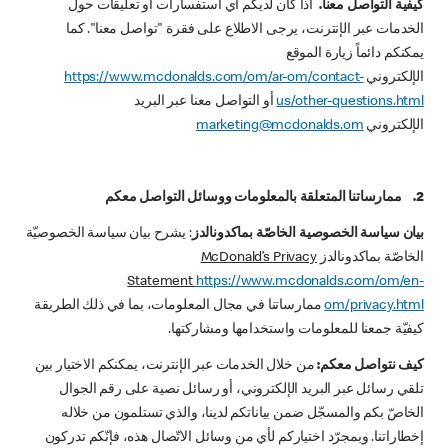
كيفية التواصل معنا.
اذا كان لديكم أي استفسارات أو تعليقات حول
الخدمات عبر الإنترنت، يرجى الاطلاع على فقرة "تواصل معنا". كما
يمكنكم دائماً زيارة الموقع
الإلكتروني
https://www.mcdonalds.com/om/ar-om/contact-
us/other-questions.html
أو التواصل معنا عبر البريد
الإلكتروني
marketing@mcdonalds.om
2. ممارساتنا المتعلقة بالمعلومات ووسائل التواصل معكم
بيان سياسة الخصوصية الخاصّة بماكدونالدز
: يشرح بيان سياسة الخصوصيّة
الخاصّة بماكدونالدز
McDonald’s Privacy
Statement
https://www.mcdonalds.com/om/en-
om/privacy.html
ممارساتنا في مجال المعلومات، بما في ذلك الطريقة
كيفيّة جمعنا للمعلومات واستخدامها ومشاركتها.
كيف نتواصل معكم:
من خلال الخدمات عبر الإنترنت، يمكنكم الاختيار بين
تلقي رسائل عبر البريد الإلكتروني، أو رسائل نصية على رقم الجوال
الخاصّ بكم والمسجّل ضمن بياناتكم لدينا، والذي تستلمون من خلاله
إخطاراتنا. وبمجرّد اختياركم لأي من وسائل الاتّصال هذه، فإنّكم تدركون