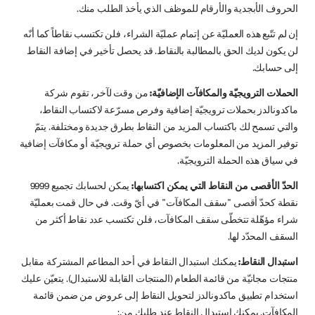
الحروف الأبجدية والأرقام للموظف الذي يأخذ الطلب منك.
إن لم تتّبع هذه العمليّة عن إتمام عمليّة الشراء، فلن تكتسب نقاطاً كما أنّه
لن يكون لديك الحق بالمطالبة بالنقاط. قد يحصل تأخير في إضافة النقاط
إلى حسابك.
الحملات الترويجيّة والمكافآت الإضافيّة:
من وقت لآخر، تقوم شركة
ماكدونالدز بحملات ترويجيّة إضافية وفرص مسرّعة لاكتساب النقاط،
والتي تسمح لك باكتساب المزيد من النقاط بطرق جديدة ومختلفة. يتمّ
توفير المزيد من المعلومات بخصوص أي حملة ترويجيّة أو مكافآت إضافية
في سياق هذه الحملة الترويجيّة.
الحدّ الأقصى من النقاط التي يمكن اكتسابها:
يمكن لحسابك تجميع 9999
نقطة كحدّ أقصى "سقف المكافآت" في أيّ وقت. في حال قمت بعمليّة
شراء مؤهّلة تتخطّى سقف المكافآت، فلن تكتسب عدد نقاط أكثر من
السقف المحدّد لها.
استبدال النقاط:
يمكنك استبدال النقاط في أحد المطاعم المشتركة مقابل
منتجات مجانيّة من قائمة الطعام (المنتجات القابلة للاستبدال). يتعيّن عليك
استخدام تطبيق ماكدونالدز لتحويل النقاط إلى عروض من ضمن قائمة
المكافآت. يمكنك استبدال النقاط عند طلبك من: