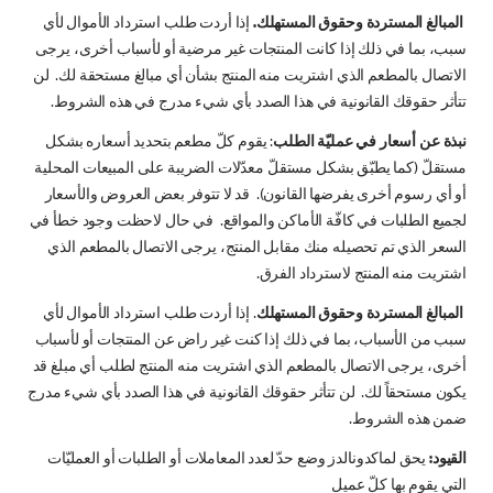
المبالغ المستردة وحقوق المستهلك.
إذا أردت طلب استرداد الأموال لأي
سبب، بما في ذلك إذا كانت المنتجات غير مرضية أو لأسباب أخرى، يرجى
الاتصال بالمطعم الذي اشتريت منه المنتج بشأن أي مبالغ مستحقة لك. لن
تتأثر حقوقك القانونية في هذا الصدد بأي شيء مدرج في هذه الشروط.
نبذة عن أسعار في عمليّة الطلب
: يقوم كلّ مطعم بتحديد أسعاره بشكل
مستقلّ (كما يطبّق بشكل مستقلّ معدّلات الضريبة على المبيعات المحلية
أو أي رسوم أخرى يفرضها القانون). قد لا تتوفر بعض العروض والأسعار
لجميع الطلبات في كافّة الأماكن والمواقع. في حال لاحظت وجود خطأ في
السعر الذي تم تحصيله منك مقابل المنتج، يرجى الاتصال بالمطعم الذي
اشتريت منه المنتج لاسترداد الفرق.
المبالغ المستردة وحقوق المستهلك
. إذا أردت طلب استرداد الأموال لأي
سبب من الأسباب، بما في ذلك إذا كنت غير راض عن المنتجات أو لأسباب
أخرى، يرجى الاتصال بالمطعم الذي اشتريت منه المنتج لطلب أي مبلغ قد
يكون مستحقاً لك. لن تتأثر حقوقك القانونية في هذا الصدد بأي شيء مدرج
ضمن هذه الشروط.
القيود:
يحق لماكدونالدز وضع حدّ لعدد المعاملات أو الطلبات أو العمليّات
التي يقوم بها كلّ عميل