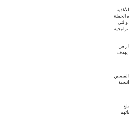
لأغذية
ه الحملة
 والتي
راتيجية
ار من
1,1 ريال لدعم 162 طفلا حيث يهدف
ء القصص
تيجية
لغ
حياتهم