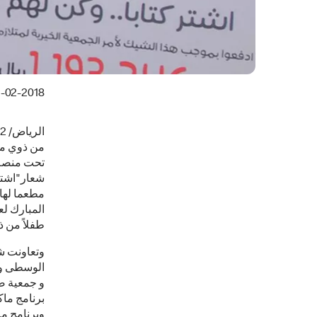
-02-2018
تحت منصة "
مطعما لها
طفلاً من ذ
وتعاونت شر
الوسطى وا
و جمعية صو
برنامج ماك
وبرنامج ما