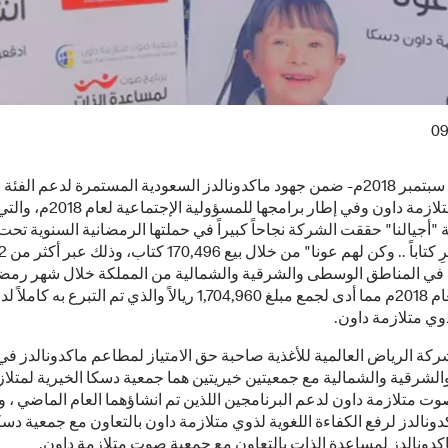
09
الرياض/ 2 سبتمبر 2018م- ضمن جهود ماكدونالدز السعودية المستمرة لدعم الفئة
من ذوي متلازمة داون وفي إطار برامجها للم
أجيالنا" حققت الشركة نجاحاً كبيراً في حملتها الرمضانية السنوية تحت
شعار"اشترِ كتاباً .. و
 في المناطق الوسطى والشرقية والشمالية من المملكة خلال شهر رمض
وي متلازمة داون.
كة الرياض العالمية للأغذية صاحبة حق الامتياز لمطاعم ماكدونالدز في
لشرقية والشمالية مع جمعيتين خيريتين هما جمعية دسكا الخيرية لمتلاز
ت متلازمة داون لدعم البرنامجين اللذين تم انشاؤهما العام الماضي ، و
دونالدز لرفع الكفاءة اللغوية لذوي متلازمة داون بالتعاون مع جمعية دسك
كدونالدز لمساعدة الذات بالتعاون مع جمعية صوت متلازمة داون.