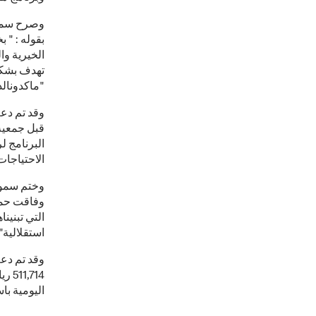
وصرح سمو ا
بقوله : " 
الخيرية وا
تهدف بشكل
"ماكدونالد
وقد تم دعم
البرنامج ل
الاحتياجات
وختم سموه 
وفاقت حملة
استقلالية"
وقد تم دع
اليومية باس