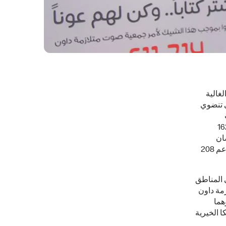
 الغالية
سؤولية الإجتماعية لعام 2018م، والتي تنضوي
كن لهم عونا" من خلال بيع 170,496 كتاب، وذلك عبر أكثر من 162
ان
المبارك لعام 2018م مما أدى لجمع مبلغ 1,704,960 ريالاً والذي تم التبرع به كاملاً لدعم 208
 المناطق
مة داون
هما
ا الخيرية