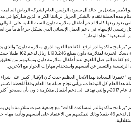
لأمير مشعل بن خالد آل سعود، الرئيس العام لشركة الرياض العالمية ل
بختام هذه الحملة نتقدم بالشكر الجزيل لزبائننا الكرام الذين شاركوا في هذ
لتي يعود ريعها كاملا لدعم أطفال متلازمة داون للسنه الثانيه على التوالي
 رئيسي للإسهام في دعم العمل الإنساني الذي يشكل جزءاً هاماً من است
ز السعودية" تجاه الوطن".
 "برنامج ماكدونالدز لرفع الكفاءة اللغوية لذوي متلازمة داون" والذي يد
قبل جمعية دسكا الخيرية لمتلازمة داون بمبلغ 93,246
رفع كفاءة التواصل اللغوي عند أطفال متلازمة داون وتمكينهم من تحقيق
 الرئيسية والتعبير عن أنفسهم واستخدام مهارات الحوار مع الآخرين.
" تغمرنا السعادة بهذا الانجاز العظيم حيث كان الإقبال كبيرا على شرا
 هذا العام كل التوقعات، ويأتي نجاح حملة هذا العام وفقاً للخطة الاسترا
التي تبنيناها عام 2017م والتي تهدف الى دعم أطفال متلازمة داون بأن يصبحوا أكثر
.
م "برنامج ماكدونالدز لمساعدة الذات" مع جمعية صوت متلازمة داون بمب
511,714 ريال لدعم 46 طفلا وذلك لتمكينهم من الاعتماد على أنفسهم وتأدية مهام 
تقلالية.