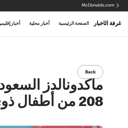
McDonalds.com
غرفة الأخبار
الصفحة الرئيسية
أخبار محلية
أخبار إقليمي
Back
ماكدونالدز السعودي
208 من أطفال ذوي متلازمة داون بمبلغ 1,704,960 ريال