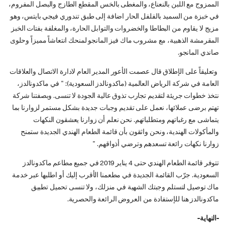
الممزوج مع اللبن بالنعناع، والمغطى بالخس المقطع الطازج والبصل المفروم،
في خبزة من السميد بالفلفل الحار اضافة إلى طبق تندوري فيجي بايتس، وهو
مزيج لا يقاوم من البطاطا والخضروات والتوابل الحارة، والمغلفة بفتات الخبز
المقرمشة الذهبية، مع مشروب ماك فيز المانجو لمنحك انتعاشاً مميزاً وحلوى
صاندي المانجو.
وتعليقاً على الإطلاق قال عصمت الأعور المدير العام لادارة الاتصال والعلاقات
العامة في شركة الرياض العالمية (ماكدونالدز السعودية): " في ماكدونالدز،
نتخذ خطوات جريئة لتقديم تجارب تذوق عالية الجودة لا تنسى. وبصفتنا شركة
تهتم برضى عملائها، نعمل على تقديم وجبات جديدة بشكل مستمر لزوارنا بما
يتماشى مع رغباتهم ومتطلباتهم. نحن نعلم أن زوارنا يعشقون النكهات
والمأكولات الهندية، ونحن واثقون بأن قائمة الطعام الهندي الجديدة ستمنح
زوارنا نكهات رائعة تسعدهم وترضي أذواقهم. "
تتوفر قائمة الطعام الهندي حتى 4 يناير 2019 في جميع مطاعم ماكدونالدز
السعودية. جرّب القائمة الجديدة في مطعمنا الأقرب إليك أو اطلبها عبر خدمة
ماك توصيل لتستلم وجبتك الشهية في منزلك، ولا تنسى تحميل تطبيق
ماكدونالدز هنا للإستفادة من العروض الرائعة والحصرية.
-النهاية-