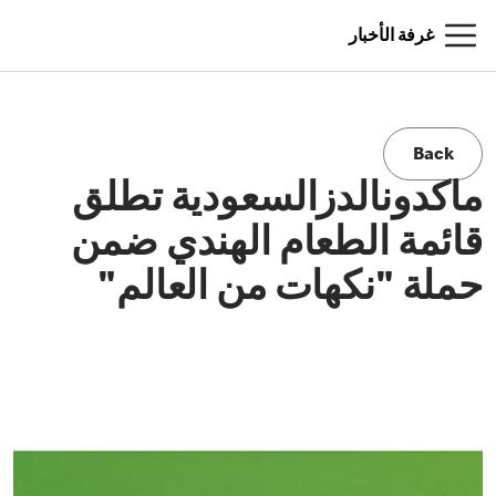
غرفة الأخبار
Back
ماكدونالدزالسعودية تطلق
قائمة الطعام الهندي ضمن
حملة "نكهات من العالم"