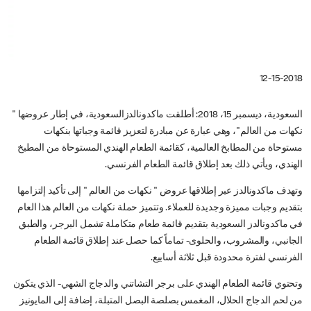
12-15-2018
السعودية، ديسمبر 15، 2018: أطلقت ماكدونالدزالسعودية، في إطار عروضها "
نكهات من العالم"، وهي عبارة عن مبادرة لتعزيز قائمة وجباتها بنكهات
مستوحاة من المطابخ العالمية، كقائمة الطعام الهندي المستوحاة من المطبخ
الهندي، ويأتي ذلك بعد إطلاق قائمة الطعام الفرنسي.
وتهدف ماكدونالدز عبر إطلاقها عروض " نكهات من العالم " إلى تأكيد إلتزامها
بتقديم وجبات مميزة وجديدة للعملاء. وتتميز حملة نكهات من العالم هذا العام
في ماكدونالدز السعودية بتقديم قائمة طعام متكاملة تشمل البرجر، والطبق
الجانبي، والمشروب، والحلوى- تماماً كما حصل عند إطلاق قائمة الطعام
الفرنسي لفترة محدودة قبل ثلاثة أسابيع.
وتحتوي قائمة الطعام الهندي على برجر التشاتني والدجاج الشهي- الذي يتكون
من لحم الدجاج الحلال، المغمس بصلصة البصل المتبلة، إضافة إلى المايونيز