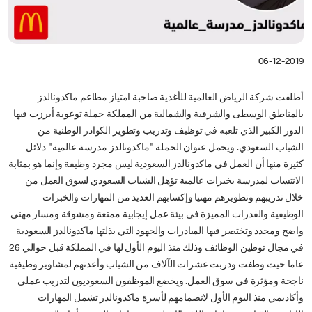
06-12-2019
أطلقت شركة الرياض العالمية للأغذية صاحبة امتياز مطاعم ماكدونالدز
بالمناطق الوسطى والشرقية والشمالية من المملكة حملة توعوية أبرزت فيها
الدور الكبير الذي تلعبه في توظيف وتدريب وتطوير الكوادر الوطنية من
الشباب السعودي. ويحمل عنوان الحملة "ماكدونالدز مدرسة عالمية" دلائل
كثيرة منها أن العمل في ماكدونالدز السعودية ليس مجرد وظيفة وإنما هو بمثابة
الانتساب لمدرسة بخبرات عالمية تؤهل الشباب السعودي لسوق العمل من
خلال تدريبهم وتطويرهم مهنيا وإكسابهم العديد من المهارات والخبرات
الوظيفية والقدرات المميزة في بيئة عمل إيجابية ممتعة ومشوقة ومسار مهني
واضح ومحدد وتختصر فيها المبادرات والجهود التي بذلتها ماكدونالدز السعودية
في مجال توطين الوظائف وذلك منذ اليوم الأول لها في المملكة قبل حوالي 26
عاما حيث وظفت ودربت عشرات الآلاف من الشباب وأعدتهم لمشاوير وظيفية
ناجحة ومؤثرة في سوق العمل. ويخضع الموظفون السعوديون لتدريب عملي
وأكاديمي منذ اليوم الأول لانضمامهم لأسرة ماكدونالدز تشمل المهارات