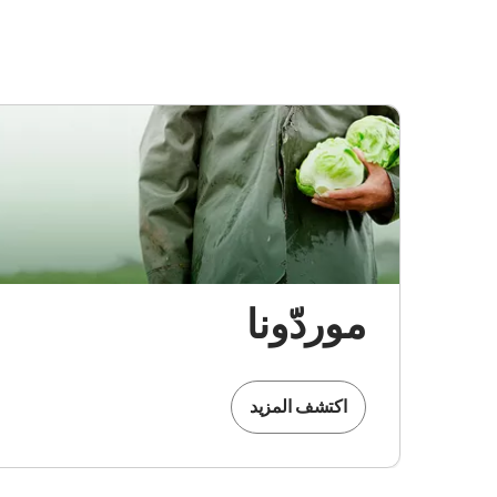
موردّونا
اكتشف المزيد