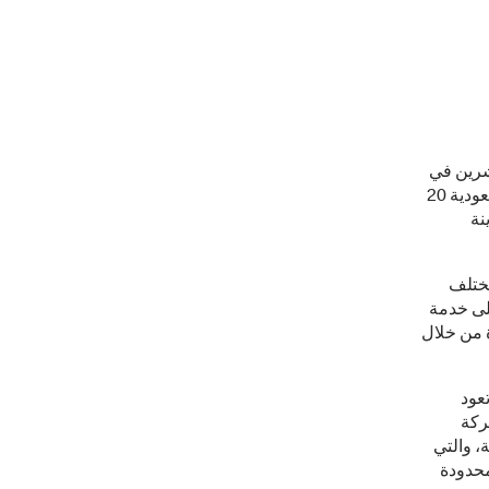
تشرين في
مختلف مناطق المملكة وفق أعلى معايير الجودة والخدمة، افتتحت ماكدونالدز السعودية 20
265 فرعا منتشرة في أكثر من 47 مدينة
مختلف
لى خدمة
ة من خلال
تحت أول فروعها بالمملكة عام 1993م، وتعود
ركة
، والتي
محدودة