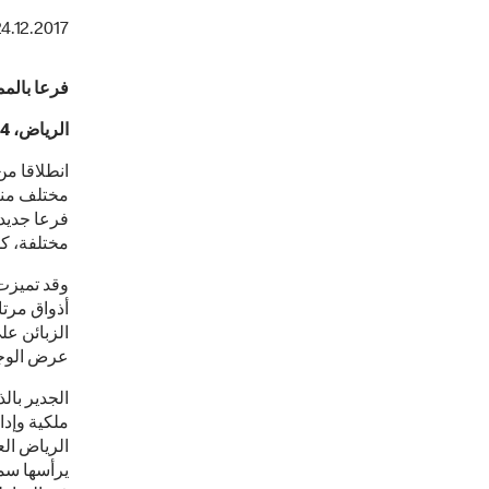
4.12.2017
فرعا بالممل
الرياض، 24 ديسمبر2017م
انطلاقا من
مختلفة، كما قامت ما
وقد تميزت 
أذواق مرت
الزبائن عل
عرض الوجب
ملكية وإد
الرياض الع
يرأسها سم