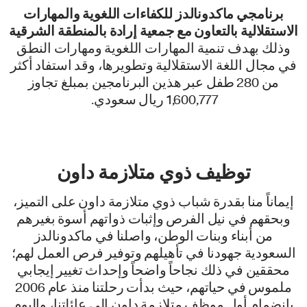
برنامجي ماكدونالدز للكفاءات اللغوية والمهارات
الاستقلالية بالتعاون مع جمعية إرادة بالمنطقة الشرقية
وذلك بهدف تنمية المهارات اللغوية ومهارات النطق
في مجال اللغة الاستقلالية وتطويرها، وقد استفاد أكثر
من 280 طفل عبر هذين البرنامجين بمبلغ تجاوز
1,600,777 ريال سعودي.
توظيف ذوي متلازمة داون
إيماناً منا بقدرة شباب ذوي متلازمة داون على التميز،
وبحقهم في نيل الفرص وإثبات ذواتهم أسوة بغيرهم
من أبناء وبنات الوطن، واصلنا في ماكدونالدز
السعودية جهودنا في تأهيلهم وتوفير فرص العمل لهم؛
محققين في ذلك نجاحاً واضحاً وإحداث تغيير إيجابي
ملموس في حياتهم، حيث بدأت رحلتنا منذ عام 2006
بانضمام أول موظف متلازمة داون إلى عائلتنا، واليوم