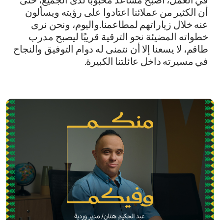
في العمل، أصبح مساعد محبوبًا لدى الجميع، حتى
أن الكثير من عملائنا اعتادوا على رؤيته ويسألون
عنه خلال زياراتهم لمطاعمنا.واليوم، ونحن نرى
خطواته المضيئة نحو الترقية قريبًا ليصبح مدرب
طاقم، لا يسعنا إلا أن نتمنى له دوام التوفيق والنجاح
في مسيرته داخل عائلتنا الكبيرة.