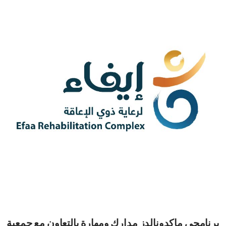
برنامجي ماكدونالدز مدارك ومهارة بالتعاون مع جمعية