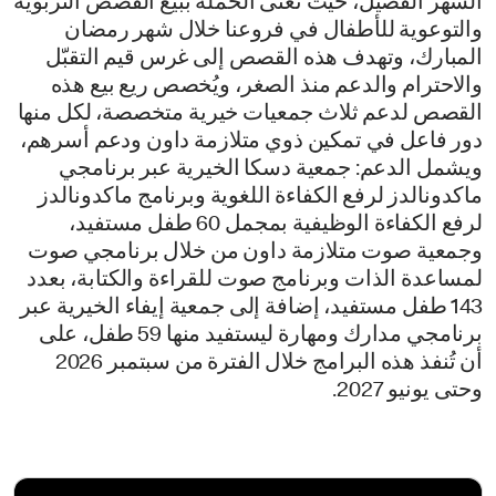
الشهر الفضيل، حيث تُعنى الحملة ببيع القصص التربوية
والتوعوية للأطفال في فروعنا خلال شهر رمضان
المبارك، وتهدف هذه القصص إلى غرس قيم التقبّل
والاحترام والدعم منذ الصغر، ويُخصص ريع بيع هذه
القصص لدعم ثلاث جمعيات خيرية متخصصة، لكل منها
دور فاعل في تمكين ذوي متلازمة داون ودعم أسرهم،
ويشمل الدعم: جمعية دسكا الخيرية عبر برنامجي
ماكدونالدز لرفع الكفاءة اللغوية وبرنامج ماكدونالدز
لرفع الكفاءة الوظيفية بمجمل 60 طفل مستفيد،
وجمعية صوت متلازمة داون من خلال برنامجي صوت
لمساعدة الذات وبرنامج صوت للقراءة والكتابة، بعدد
143 طفل مستفيد، إضافة إلى جمعية إيفاء الخيرية عبر
برنامجي مدارك ومهارة ليستفيد منها 59 طفل، على
أن تُنفذ هذه البرامج خلال الفترة من سبتمبر 2026
وحتى يونيو 2027.