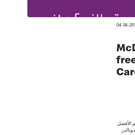
04-18-20
McD
fre
Car
ملائها وتقديم الأفضل
ونالدز