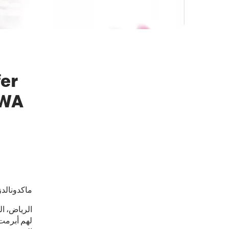
fer
AWA
ماكدونالدز
لهم أبرمت