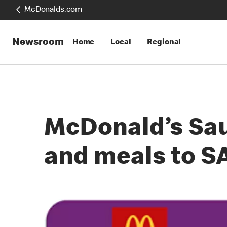
McDonalds.com
Newsroom
Home
Local
Regional
McDonald’s Saud
and meals to S