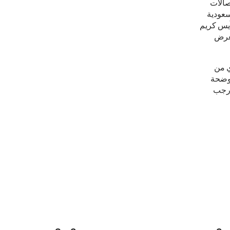
صالات
سعودية
آيس كريم
لعرض
ي من
موضحة
 رجب