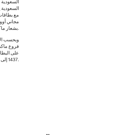
السعودية 
السعودية ي
مع بطاقات 
مجاني أوو
بشعار ماكدونالدز على بطاقات سوا من فئه ال 20 و 50 ريال.
وبحسب الات
فروع ماكد
على البطا
1437 إلى تاريخ الثامن من شعبان 1437 الموافق 15 أبريل وحتى 15 مايو القادم.