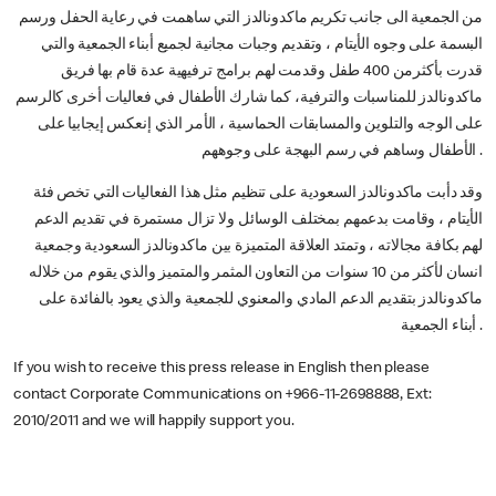
من الجمعية الى جانب تكريم ماكدونالدز التي ساهمت في رعاية الحفل ورسم
البسمة على وجوه الأيتام ، وتقديم وجبات مجانية لجميع أبناء الجمعية والتي
قدرت بأكثرمن 400 طفل وقدمت لهم برامج ترفيهية عدة قام بها فريق
ماكدونالدز للمناسبات والترفية، كما شارك الأطفال في فعاليات أخرى كالرسم
على الوجه والتلوين والمسابقات الحماسية ، الأمر الذي إنعكس إيجابيا على
الأطفال وساهم في رسم البهجة على وجوههم .
وقد دأبت ماكدونالدز السعودية على تنظيم مثل هذا الفعاليات التي تخص فئة
الأيتام ، وقامت بدعمهم بمختلف الوسائل ولا تزال مستمرة في تقديم الدعم
لهم بكافة مجالاته ، وتمتد العلاقة المتميزة بين ماكدونالدز السعودية وجمعية
انسان لأكثر من 10 سنوات من التعاون المثمر والمتميز والذي يقوم من خلاله
ماكدونالدز بتقديم الدعم المادي والمعنوي للجمعية والذي يعود بالفائدة على
أبناء الجمعية .
If you wish to receive this press release in English then please
contact Corporate Communications on +966-11-2698888, Ext:
2010/2011 and we will happily support you.