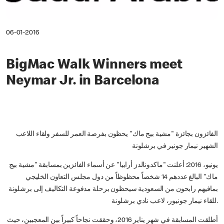
06-01-2016
BigMac Walk Winners meet
Neymar Jr. in Barcelona
الفائزون بجائزة "مشية بيج ماك" يحظون بفرصة العمر للسفر ولقاء اللاعب
الشهير نيمار جونير في برشلونة
يونيو، 2016: أعلنت "ماكدونالدز أرابيا" عن أسماء الفائزين بمسابقة "مشية بيج
ماك" البالغ عددهم 14 شخصاً محظوظاً من دول مجلس التعاون الخليجي
بمافيهم رابحون من السعودية سيحظون برحلة مدفوعة التكاليف إلى برشلونة
للقاء نيمار جونيور، لاعب نادي برشلونة.
أطلقت المسابقة في شهر يناير 2016، وحققت نجاحاً كبيراً بين المعجبين، حيث