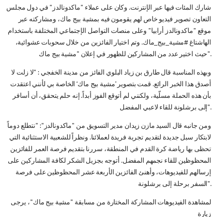
شارك المئات فيها عبر الإنترنت. وكان على عملاء "ماكدونالدز" في دول مجلس
التعاون تصوير فيديو خاص لهم يقومون فيه بمشية بيج ماك، ومشاركته عبر
موقع "ماكدونالدز أرابيا" وعلى منصات التواصل الإجتماعي المختلفة باستخدام
الهاشتاغ #مشية_بيج_ماك. وتم اختيار الفائزين من خلال سحوبات عشوائية،
حيث اختير عدد من المشاركين للظهور في إعلان "مشية بيج ماك".
وبهذه المناسبة قال طارق بن زياد البلوي الفائز من مدينة الخفجي : "لا زلت لا
أصدق هذا الخبر الرائع. قمت بتصوير ’مشية بيج ماك‘ الخاصة بي لأنني اعتقدت
بأن هذه الحملة مسلّية، ولكنني لم أتوقع الفوز أبداً. إنه حلم يتحقق، أن أسافر
إلى برشلونة للقاء لاعبي المفضل".
ومن جانبه قال السيد مازن زيدان مدير التسويق من "ماكدونالدز": "نتطلع دوماً
لابتكار سبل جديدة لتقديم تجربة فريدة لعملائنا. ونظراً للشعبية الاستثنائية التي
تحظى بها رياضة كرة القدم في المنطقة، سررنا بتقديم فرصة العمر للفائزين
المحظوظين للقاء نجمهم المفضل. أتوجه بجزيل الشكر لكافة المشاركين على
إرسالهم للفيديوهات، وأهنئ الفائزين الأربعة عشر المحظوظين على فرصة
السفر برحلة إلى برشلونة".
لمشاهدة الفيديوهات المشاركة المختارة من مسابقة "مشية بيج ماك"، يرجى
زيارة