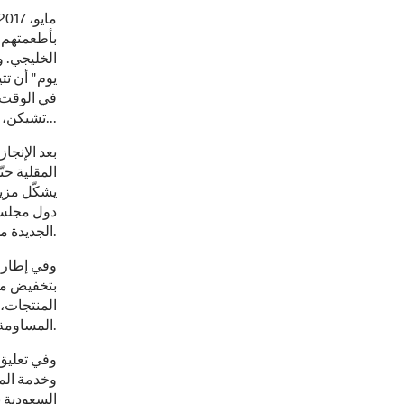
بأطعمتهم،
الخليجي. و
يوم" أن تت
في الوقت 
تشيكن، وتشيكن ماك ناجت وغيرها...
بعد الإنجا
دول مجلس ا
الجديدة من الزيت أفضل للمستهلكين إذ تحتوي 80% أقلّ من الدهون المشبعة.
وفي إطار ا
بتخفيض محت
المساومة على الطعم اللذيذ الذي يحبّه المستهلكون.
وفي تعليق 
وخدمة المج
السعودية ب