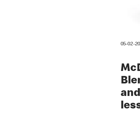
05-02-20
McD
Ble
and
less