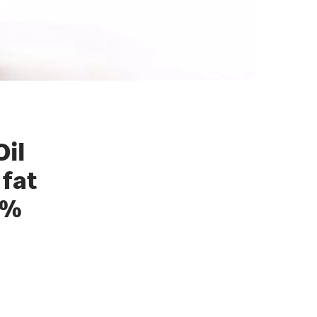
il
 fat
0%