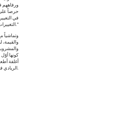
ورفاههم في
حرصاً على 
في التغيير
التغييرات في مجال الأغذية."
وتماشياً م
والقيمة، ل
كونها أوّل
الريادي في الابتكارات الغذائية في دول مجلس التعاون الخليجي.