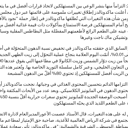
 أعلنت ماكدونالدز إطلاق تغييرات ملموسة على قائمتها عبر دول مجلس 
من شأن هذه التغيرات التي تُطلقها ماكدونالدز في إطار حملة "نجود بال
يح أمام المستهلكين فرصة الاستمتاع بمأكولات ذات قيمة غذائية أفضل م
عينه على الطعم الرائع لأطعمتهم المفضّلة مثل البطاطس المقلية وسب
ز السابق الذي حققته ماكدونالدز في تخفيض نسبة الدهون المتحوّلة في أ
المقلية حتّى 0.01%، أتمّت اليوم العلامة بنجاح عملية التحوّل إلى زيت الطهي الجد
لتعاون الخليجي، وعبر كامل سلسلة التوريد الخاصة بها. وتُعتبر هذه الت
لتزامها الدائم بتحسين المحتوى الغذائي في وجباتها، نجحت ماكدونالدز أي
وى الدهون في المايونيز الكلاسيكي. وبعد عدد من الأبحاث المكثفة واخت
المنتجات، أصبح
له على هذه التغيرات، قال الأستاذ عصمت الأعورالمديرالعام لادارة الات
تمع في شركة الرياض العالمية للأغذية، صاحبة حق الإمتياز لمطاعم ماك
مناطق الوسطى، الشرقية والشمالية: "في ماكدونالدز تأتي سعادة عملائن