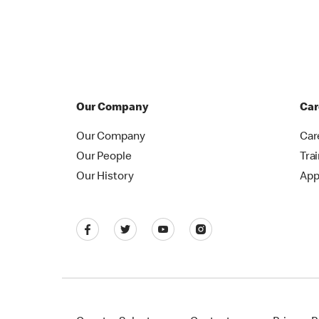
Our Company
Car
Our Company
Car
Our People
Tra
Our History
App