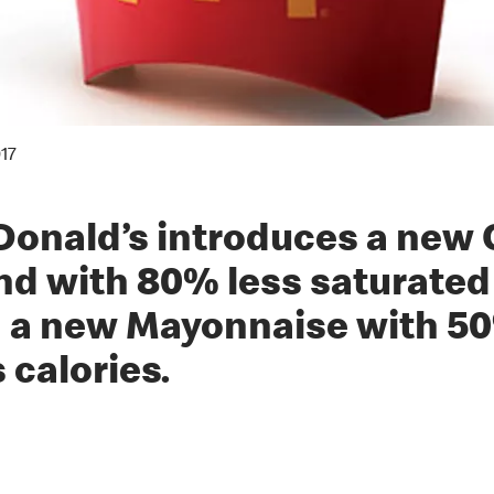
17
onald’s introduces a new O
nd with 80% less saturated
 a new Mayonnaise with 5
 calories.