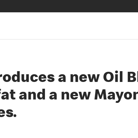
roduces a new Oil 
 fat and a new Mayo
es.