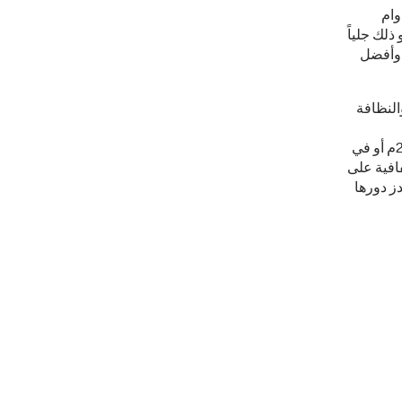
وام
ذلك جلياً
ت وأفضل
النظافة
والمشروبات، سواء أكان ذلك من خلال إطلاق منصّة "من حقك أن تعرف" عام 2015م أو في
افية على
نالدز دورها