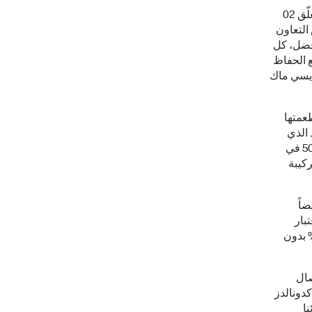
02 مايو، 2017: التزاماً منها بنشر الوعي بين المستهلكين لاتخاذ قرارات أفضل في ما يتعلّق
التعاون
أفضل، كل
ع الحفاظ
ايسي ماك
طعمتها
يد الذي
يشكّل مزيجاً من زيت دوّار الشمس وزيت الكانولا في مطاعمها التي يفوق عددها 500 في
ركيبة
ضاً
بار
ت الوصفة الجديدة للمايونيز تحتوي سعرات حرارية أقلّ بنسبة 50% بدون
صال
دونالدز
ا