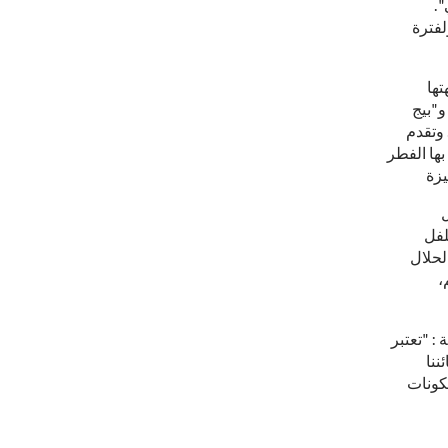
".
 5 مارس المقبل ولفترة
لبقر الحلال 100% وبنكهتها
و"بيج
 وتقدم
بها الفطر
 والبصل
لفل
لحلال
،
: "تعتبر
ننا
كونات