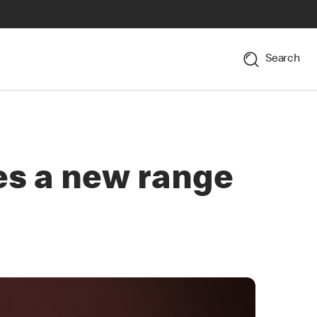
Search
es a new range