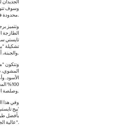
الجديدان 
محدودة فقط.
الطازجة ال
تايستي سبا
تشكيلة "بي
والجبنة، أو النكهة الحارة التي تيقظ براعم التذوق، أو حتى مع النكهة التقليدية المتميزة.
المشوي، ش
الأسود. وأ
100% ا
وصلصة الهريسة الحارة.
وفي هذا ال
’بيج تايست
بأفضل طري
عالية الجودة، والطعم الطازج لوجبتهم المفضلة بنكهات جديدة".