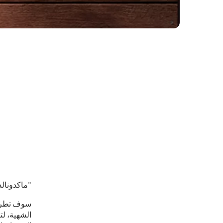
ماكدونالدز السعودية تقدم تشكيلة جديدة شهية من برجر "بيج تايستي"
سوف تطرح 
الشهية، ل