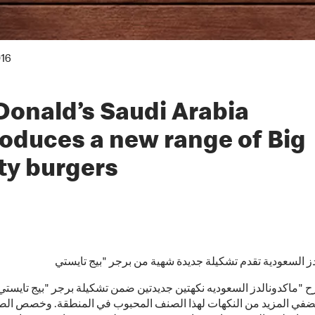
016
onald’s Saudi Arabia
roduces a new range of Big
ty burgers
"ماكدونالدز السعوديه نكهتين جديدتين ضمن تشكيلة برجر "بيج تايستي
تضفي المزيد من النكهات لهذا الصنف المحبوب في المنطقة. وخصص الص