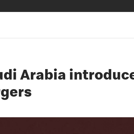
di Arabia introduc
rgers