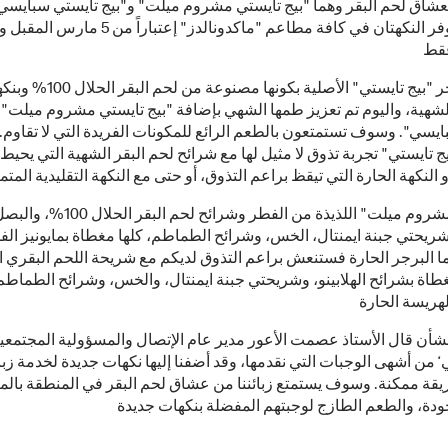
لعشاق لحم البقر وهما "بيج تايستي مشروم ميلت" و"بيج تايستي سبايسي
وسوف تتوفر النكهتان في كافة مطاعم "ماكدونالدز" إعتباراً من
وتتميز برجر "بيج تايستي" الأصلية بكونها مصنوعة من لحم ا
شهية، واليوم تم تعزيز طمها الشهي بإضافة "بيج تايستي مشروم ميلت" 
يسي". وسوف تستمتعون بالطعم الرائع للمكونات الفريدة التي لا تقاوم.
ج تايستي" تجربة تذوق لا مثيل لها مع شرائح لحم البقر الشهية التي يحيط 
وتتكون "مشروم ميلت" اللذيذة من الفطر وشرائح لحم البقر الحلال 100%،
ريحتي جبنة ايمنتال، الخس، وشرائح الطماطم، كلها مغطاة بمايونيز الف
ما البرجر الحارة فستنعش براعم التذوق لديكم مع شريحة اللحم البقري ا
لمغطاة بشرائح الهلابينو، وشريحتي جبنة ايمنتال، والخس، وشرائح الطماطم
شأن قال الأستاذ عصمت الأعور مدير عام الإتصال والمسؤولية المجتمعية 
ي‘ من أشهى الوجبات التي نقدمها، وقد أضفنا إليها نكهات جديدة لخدمة زبائ
قة ممكنة. وسوف يستمتع زبائننا من عشاق لحم البقر في المنطقة بالم