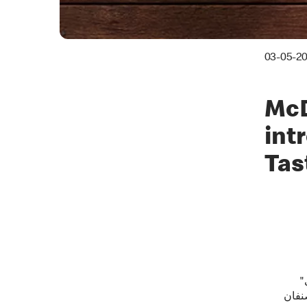
03-05-2
McD
int
Tas
"
نفان