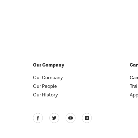
Our Company
Car
Our Company
Car
Our People
Tra
Our History
App