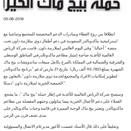
05-08-2018
انطلاقا من روح العطاء ومبادرات الدعم المخصصة للمجتمع وتماشيا مع
استراتيجية ماكدونالدز السعودية في دعم أطفال ذوي متلازمة داون تحت
منصة " أجيالنا " وفي اليوم العالمي لمتلازمة داون، قامت شركة الرياض
العالمية للأغذية صاحبة إمتياز مطاعم ماكدونالدزفي المناطق الوسطى
والشرقية والشمالية في المملكة بالتبرع بكامل مبيعات ساندويتشات بيج ماك
الشهيرة بمبلغ (113،782 ألف ريال) بتاريخ 21 مارس لدعم "برنامج ماكدونالدز
لتطوير إمكانيات الافراد والمجتمع لخدمة ذوي متلازمة داون" بالتعاون مع
الجمعية الخيرية لمتلازمة داون "دسكا".
وستمنح شركة الرياض العالمية للأغذية في إطار حملة "بيج ماك "، ما يشجع
العملاء على دعم الأعمال الخيرية بينما يتناولون وجبتهم المفضلة من مطاعم
ماكدونالدز، وتعتبر بيج ماك الوجبة المميزة في قائمة وجبات ماكدونالدز على
مدى نصف قرن من الزمن.
وتعليقاً على ذلك قال الأستاذ عصمت الأعور مديرعام الاتصال والمسؤولية