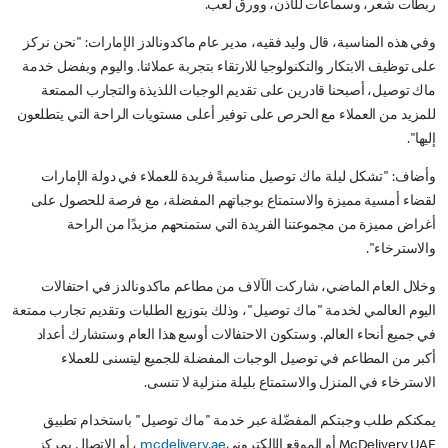
ربطات شعر، وسماعات للأذن، وورق لعب.
وفي هذه المناسبة، قال وليد فقيه، مدير عام ماكدونالدز الإمارات: "نحن نركز
على توظيف الابتكار والتكنولوجيا للارتقاء بتجربة عملائنا. واليوم وبفضل خدمة
ماك توصيل، أصبحنا قادرين على تقديم الوجبات اللذيذة والتجارب الممتعة
للمزيد من العملاء مع الحرص على توفير أعلى مستويات الراحة التي يتطلعون
إليها".
وأضاف: "تشكل ليلة ماك توصيل مناسبةً فريدة للعملاء في دولة الإمارات
لقضاء أمسية مميزة والاستمتاع بوجباتهم المفضلة، مع فرصة للحصول على
أغراض مميزة من مجموعتنا الفريدة التي ستمنحهم مزيدًا من الراحة
والاسترخاء".
وخلال العام الماضي، شاركت الآلاف من مطاعم ماكدونالدز في احتفالات
اليوم العالمي لخدمة "ماك توصيل"، وذلك بتوزيع الطلبات وتقديم تجارب ممتعة
في جميع أنحاء العالم. وستكون الاحتفالات أوسع هذا العام وستشارك أعداد
أكبر من المطاعم في توصيل الوجبات المفضلة للجميع ليتسنى للعملاء
الاسترخاء في المنزل والاستمتاع بليلة منزلية لا تنسى.
يمكنكم طلب وجبتكم المفضّلة عبر خدمة "ماك توصيل" باستخدام تطبيق
McDelivery UAE أو الموقع الإلكتروني
mcdelivery.ae
، أو الاتصال بمركز