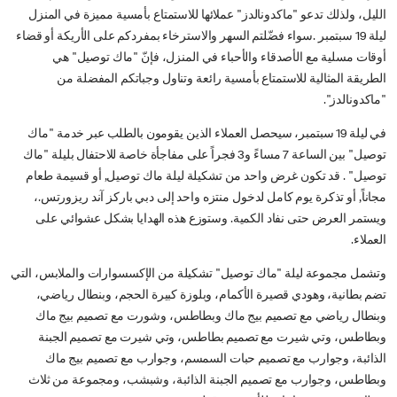
الليل، ولذلك تدعو "ماكدونالدز" عملائها للاستمتاع بأمسية مميزة في المنزل
ليلة 19 سبتمبر .سواء فضّلتم السهر والاسترخاء بمفردكم على الأريكة أو قضاء
أوقات مسلية مع الأصدقاء والأحباء في المنزل، فإنّ "ماك توصيل" هي
الطريقة المثالية للاستمتاع بأمسية رائعة وتناول وجباتكم المفضلة من
"ماكدونالدز".
في ليلة 19 سبتمبر، سيحصل العملاء الذين يقومون بالطلب عبر خدمة "ماك
توصيل" بين الساعة 7 مساءً و3 فجراً على مفاجأة خاصة للاحتفال بليلة "ماك
توصيل" . قد تكون غرض واحد من تشكيلة ليلة ماك توصيل, أو قسيمة طعام
مجاناً, أو تذكرة يوم كامل لدخول منتزه واحد إلى دبي باركز آند ريزورتس.،
ويستمر العرض حتى نفاد الكمية. وستوزع هذه الهدايا بشكل عشوائي على
العملاء.
وتشمل مجموعة ليلة "ماك توصيل" تشكيلة من الإكسسوارات والملابس، التي
تضم بطانية، وهودي قصيرة الأكمام، وبلوزة كبيرة الحجم، وبنطال رياضي،
وبنطال رياضي مع تصميم بيج ماك وبطاطس، وشورت مع تصميم بيج ماك
وبطاطس، وتي شيرت مع تصميم بطاطس، وتي شيرت مع تصميم الجبنة
الذائبة، وجوارب مع تصميم حبات السمسم، وجوارب مع تصميم بيج ماك
وبطاطس، وجوارب مع تصميم الجبنة الذائبة، وشبشب، ومجموعة من ثلاث