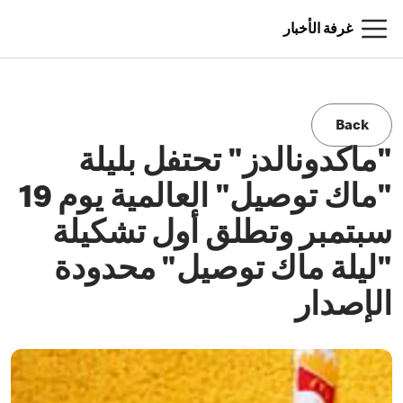
غرفة الأخبار
Back
"ماكدونالدز" تحتفل بليلة
"ماك توصيل" العالمية يوم 19
سبتمبر وتطلق أول تشكيلة
"ليلة ماك توصيل" محدودة
الإصدار