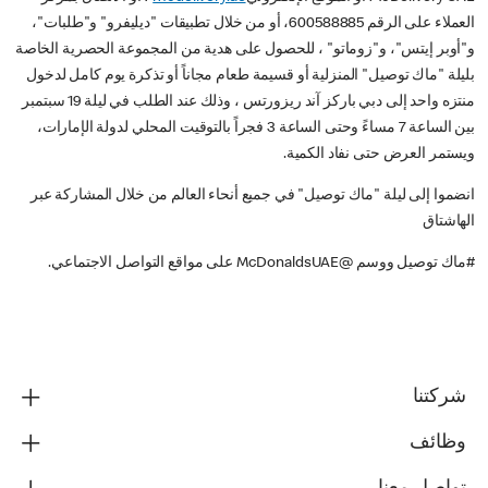
العملاء على الرقم 600588885، أو من خلال تطبيقات "ديليفرو" و"طلبات"،
و"أوبر إيتس"، و"زوماتو" ، للحصول على هدية من المجموعة الحصرية الخاصة
بليلة "ماك توصيل" المنزلية أو قسيمة طعام مجاناً أو تذكرة يوم كامل لدخول
منتزه واحد إلى دبي باركز آند ريزورتس ، وذلك عند الطلب في ليلة 19 سبتمبر
بين الساعة 7 مساءً وحتى الساعة 3 فجراً بالتوقيت المحلي لدولة الإمارات،
ويستمر العرض حتى نفاد الكمية.
انضموا إلى ليلة "ماك توصيل" في جميع أنحاء العالم من خلال المشاركة عبر
الهاشتاق
#ماك توصيل ووسم @McDonaldsUAE على مواقع التواصل الاجتماعي.
شركتنا
وظائف