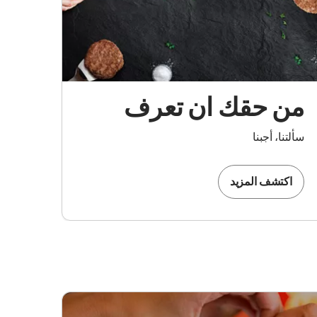
من حقك ان تعرف
سألتنا، أجبنا
اكتشف المزيد