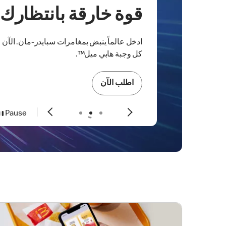
قوة خارقة بانتظارك
ادخل عالماً ينبض بمغامرات سبايدر-مان.
الآن 
كل وجبة هابي ميل™.
اطلب الآن
Pause