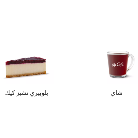
شاي
بلوبيري تشيز كيك