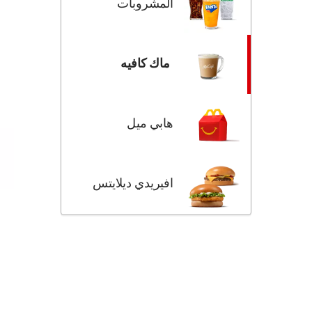
المشروبات
ماك كافيه
هابي ميل
افيريدي ديلايتس