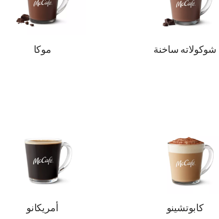
شوكولاته ساخنة
موكا
كابوتشينو
أمريكانو