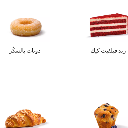
ريد فيلفيت كيك
دونات بالسكّر