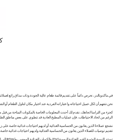
ك
في ماكدونالدز، نحرص دائماً على تقديم قائمة طعام عالية الجودة وذات مذاق رائع لعملائ
نحن نتفهم أن لكل عميل احتياجاته واعتباراته الفردية عند اختيار مكان لتناول الطعام أو ا
كجزء من التزامنا اتجاهك، نقدم لك أحدث المعلومات الخاصة بالمكونات المتاحة من قبل مورّ
الرغم من اتخاذ الاحتياطات، فإن عمليات المطبخ العادية قد تنطوي على بعض مناطق الطه
نشجع عملاءنا الذين يعانون من الحساسية الغذائية أو لديهم احتياجات غذائية خاصة على زي
تقديم توصيات للعملاء الذين يعانون من الحساسية الغذائية ولديهم احتياجات غذائية خاصة
تستند النسبة المئوية للقيم الغذائية اليومية (DV) والكميات الغذائية الموصى بها RDIs إلى القيم غير المقيدة.