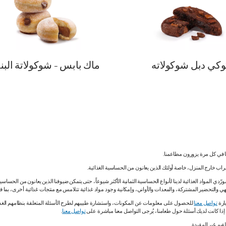
وكي دبل شوكولاته
ماك بابس - شوكولاتة البن
نا في كل مرة يزورون مطاعمنا.
لشراب خارج المنزل، خاصة أولئك الذين يعانون من الحساسية الغذائية.
دي المواد الغذائية لدينا لأنواع الحساسية الثمانية الأكثر شيوعاً، حتى يتمكن ضيوفنا الذين يعانون من الحساس
ي والتحضير المشتركة، والمعدات والأواني، وإمكانية وجود مواد غذائية تتلامس مع منتجات غذائية أخرى، بما
ارة
تواصل معنا
للحصول على معلومات عن المكونات، واستشارة طبيبهم لطرح الأسئلة المتعلقة بنظامهم الغذائي.
. إذا كانت لديك أسئلة حول طعامنا، يُرجى التواصل معنا مباشرة على
تواصل معنا
.