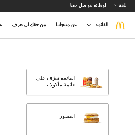
اللغة
الوظائف
تواصل معنا
القائمة
عن منتجاتنا
من حقك ان تعرف
ع
Return
Skip
to
menu
Menu
items
القائمة:تعرّف على
ategories
قائمة مأكولاتنا
الفطور