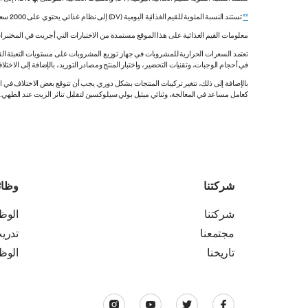
**
تستند النسبة المئوية للقيم الغذائية اليومية (DV) إلى نظام غذائي يحتوي على 2000 سعرة حرارية. قد تكون قيمك اليومية أعلى أو أقل اعتماداً على احتياجاتك من السعرات الحرارية.
معلومات القيم الغذائية على هذا الموقع مستمدة من الاختبارات التي أجريت في المختبرات
تعتمد السعرات الحرارية للمشروبات في جهاز توزيع المشروبات على مستويات التعبئة القي
في أحجام الوجبات، وتقنيات التحضير، واختبار المنتج ومصادر التوريد، بالإضافة إلى الاختلاف
بالإضافة إلى ذلك، تتغير تركيبات المنتجات بشكل دوري. يجب أن تتوقع بعض الاختلاف ف
كعامل مساعد في المعالجة، وثنائي ميثيل بولي سيلوكسين لتقليل تناثر الزيت عند الطهي. هذه المعلومات صحيح
شركتنا
وظا
شركتنا
الوظ
مجتمعنا
تدري
تاريخنا
الوظ