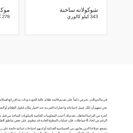
شوكولاته ساخنة
موكا
343 كيلو سعرة حرارية
343 كيلو كالوري
279 كيلو كالوري
في ماكدونالدز، نحرص دائماً على تقديم قائمة طعام عالية الجودة وذات مذاق رائع لعملائ
نحن نتفهم أن لكل عميل احتياجاته واعتباراته الفردية عند اختيار مكان لتناول الطعام أو ا
كجزء من التزامنا اتجاهك، نقدم لك أحدث المعلومات الخاصة بالمكونات المتاحة من قبل مورّ
الرغم من اتخاذ الاحتياطات، فإن عمليات المطبخ العادية قد تنطوي على بعض مناطق الطه
نشجع عملاءنا الذين يعانون من الحساسية الغذائية أو لديهم احتياجات غذائية خاصة على زي