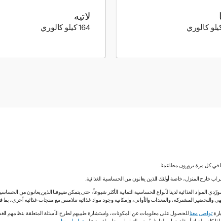
لاتيه
279 كيلو سعرة حرارية
164 كيلو سعرة حرارية
164 كيلو كالوري
نا في كل مرة يزورون مطاعمنا.
لشراب خارج المنزل، خاصة أولئك الذين يعانون من الحساسية الغذائية.
دي المواد الغذائية لدينا لأنواع الحساسية الثمانية الأكثر شيوعاً، حتى يتمكن ضيوفنا الذين يعانون من الحساس
ي والتحضير المشتركة، والمعدات والأواني، وإمكانية وجود مواد غذائية تتلامس مع منتجات غذائية أخرى، بما
ارة
تواصل معنا
للحصول على معلومات عن المكونات، واستشارة طبيبهم لطرح الأسئلة المتعلقة بنظامهم الغذائي.