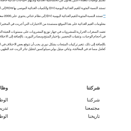
تقديم توصيات للعملاء الذين يعانون من الحساسية الغذائية ولديهم احتياجات غذائية خاصة
تستند النسبة المئوية للقيم الغذائية اليومية (DV) والكميات الغذائية الموصى بها RDIs إلى القيم غير المقيدة.
**
تستند النسبة المئوية للقيم الغذائية اليومية (DV) إلى نظام غذائي يحتوي على 2000 سعرة حرارية. قد تكون قيمك اليومية أعلى أو أقل اعتماداً على احتياجاتك من السعرات الحرارية.
معلومات القيم الغذائية على هذا الموقع مستمدة من الاختبارات التي أجريت في المختبرات
تعتمد السعرات الحرارية للمشروبات في جهاز توزيع المشروبات على مستويات التعبئة القي
في أحجام الوجبات، وتقنيات التحضير، واختبار المنتج ومصادر التوريد، بالإضافة إلى الاختلاف
بالإضافة إلى ذلك، تتغير تركيبات المنتجات بشكل دوري. يجب أن تتوقع بعض الاختلاف ف
كعامل مساعد في المعالجة، وثنائي ميثيل بولي سيلوكسين لتقليل تناثر الزيت عند الطهي. هذه المعلومات صحيح
شركتنا
وظا
شركتنا
الوظ
مجتمعنا
تدري
تاريخنا
الوظ