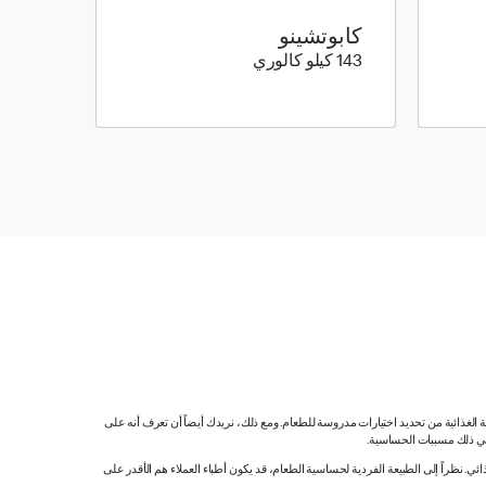
كابوتشينو
143 كيلو سعرة حرارية
143 كيلو كالوري
ية الغذائية من تحديد اختيارات مدروسة للطعام. ومع ذلك، نريدك أيضاً أن تعرف أنه على
 في ذلك مسببات الحساسية.
 نظراً إلى الطبيعة الفردية لحساسية الطعام، قد يكون أطباء العملاء هم الأقدر على