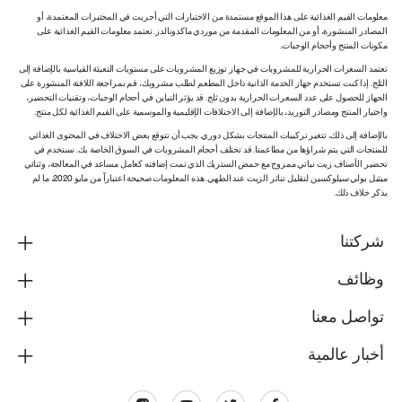
معلومات القيم الغذائية على هذا الموقع مستمدة من الاختبارات التي أجريت في المختبرات المعتمدة، أو
المصادر المنشورة، أو من المعلومات المقدمة من موردي ماكدونالدز. تعتمد معلومات القيم الغذائية على
مكونات المنتج وأحجام الوجبات.
تعتمد السعرات الحرارية للمشروبات في جهاز توزيع المشروبات على مستويات التعبئة القياسية بالإضافة إلى
الثلج. إذا كنت تستخدم جهاز الخدمة الذاتية داخل المطعم لطلب مشروبك، قم بمراجعة اللافتة المنشورة على
الجهاز للحصول على عدد السعرات الحرارية بدون ثلج. قد يؤثر التباين في أحجام الوجبات، وتقنيات التحضير،
واختبار المنتج ومصادر التوريد، بالإضافة إلى الاختلافات الإقليمية والموسمية على القيم الغذائية لكل منتج.
بالإضافة إلى ذلك، تتغير تركيبات المنتجات بشكل دوري. يجب أن تتوقع بعض الاختلاف في المحتوى الغذائي
للمنتجات التي يتم شراؤها من مطاعمنا. قد تختلف أحجام المشروبات في السوق الخاصة بك. نستخدم في
تحضير الأصناف زيت نباتي ممزوج مع حمض الستريك الذي تمت إضافته كعامل مساعد في المعالجة، وثنائي
ميثيل بولي سيلوكسين لتقليل تناثر الزيت عند الطهي. هذه المعلومات صحيحة اعتباراً من مايو 2020، ما لم
يذكر خلاف ذلك.
شركتنا
وظائف
تواصل معنا
أخبار عالمية