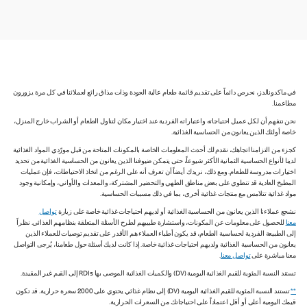
في ماكدونالدز، نحرص دائماً على تقديم قائمة طعام عالية الجودة وذات مذاق رائع لعملائنا في كل مرة يزورون
مطاعمنا.
نحن نتفهم أن لكل عميل احتياجاته واعتباراته الفردية عند اختيار مكان لتناول الطعام أو الشراب خارج المنزل،
خاصة أولئك الذين يعانون من الحساسية الغذائية.
كجزء من التزامنا اتجاهك، نقدم لك أحدث المعلومات الخاصة بالمكونات المتاحة من قبل مورّدي المواد الغذائية
لدينا لأنواع الحساسية الثمانية الأكثر شيوعاً، حتى يتمكن ضيوفنا الذين يعانون من الحساسية الغذائية من تحديد
اختيارات مدروسة للطعام. ومع ذلك، نريدك أيضاً أن تعرف أنه على الرغم من اتخاذ الاحتياطات، فإن عمليات
المطبخ العادية قد تنطوي على بعض مناطق الطهي والتحضير المشتركة، والمعدات والأواني، وإمكانية وجود
مواد غذائية تتلامس مع منتجات غذائية أخرى، بما في ذلك مسببات الحساسية.
نشجع عملاءنا الذين يعانون من الحساسية الغذائية أو لديهم احتياجات غذائية خاصة على زيارة
تواصل
معنا
للحصول على معلومات عن المكونات، واستشارة طبيبهم لطرح الأسئلة المتعلقة بنظامهم الغذائي. نظراً
إلى الطبيعة الفردية لحساسية الطعام، قد يكون أطباء العملاء هم الأقدر على تقديم توصيات للعملاء الذين
يعانون من الحساسية الغذائية ولديهم احتياجات غذائية خاصة. إذا كانت لديك أسئلة حول طعامنا، يُرجى التواصل
معنا مباشرة على
تواصل معنا
.
تستند النسبة المئوية للقيم الغذائية اليومية (DV) والكميات الغذائية الموصى بها RDIs إلى القيم غير المقيدة.
**
تستند النسبة المئوية للقيم الغذائية اليومية (DV) إلى نظام غذائي يحتوي على 2000 سعرة حرارية. قد تكون
قيمك اليومية أعلى أو أقل اعتماداً على احتياجاتك من السعرات الحرارية.